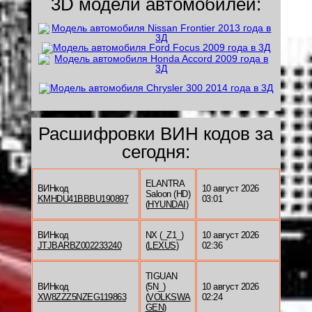
3D модели автомобилей:
Расшифровки ВИН кодов за
сегодня:
ELANTRA
ВИНкод
10 август 2026
Saloon (HD)
KMHDU41BBBU190897
03:01
(
HYUNDAI
)
ВИНкод
NX (_Z1_)
10 август 2026
JTJBARBZ002233240
(
LEXUS
)
02:36
TIGUAN
ВИНкод
(5N_)
10 август 2026
XW8ZZZ5NZEG119863
(
VOLKSWA
02:24
GEN
)