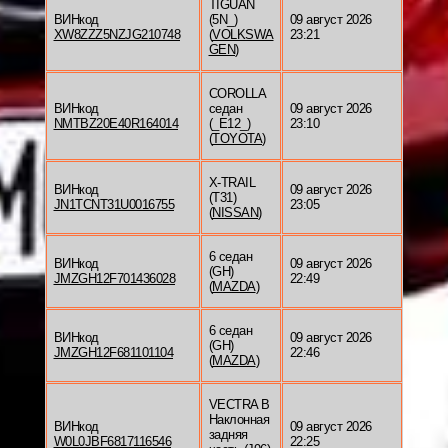
TIGUAN
ВИНкод
(5N_)
09 август 2026
XW8ZZZ5NZJG210748
(
VOLKSWA
23:21
GEN
)
COROLLA
ВИНкод
седан
09 август 2026
NMTBZ20E40R164014
(_E12_)
23:10
(
TOYOTA
)
X-TRAIL
ВИНкод
09 август 2026
(T31)
JN1TCNT31U0016755
23:05
(
NISSAN
)
6 седан
ВИНкод
09 август 2026
(GH)
JMZGH12F701436028
22:49
(
MAZDA
)
6 седан
ВИНкод
09 август 2026
(GH)
JMZGH12F681101104
22:46
(
MAZDA
)
VECTRA B
Наклонная
ВИНкод
09 август 2026
задняя
W0L0JBF6817116546
22:25