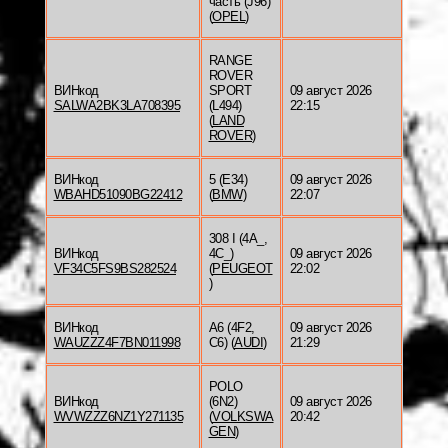
часть (J96)
(
OPEL
)
RANGE
ROVER
ВИНкод
SPORT
09 август 2026
SALWA2BK3LA708395
(L494)
22:15
(
LAND
ROVER
)
ВИНкод
5 (E34)
09 август 2026
WBAHD51090BG22412
(
BMW
)
22:07
308 I (4A_,
ВИНкод
4C_)
09 август 2026
VF34C5FS9BS282524
(
PEUGEOT
22:02
)
ВИНкод
A6 (4F2,
09 август 2026
WAUZZZ4F7BN011998
C6) (
AUDI
)
21:29
POLO
ВИНкод
(6N2)
09 август 2026
WVWZZZ6NZ1Y271135
(
VOLKSWA
20:42
GEN
)