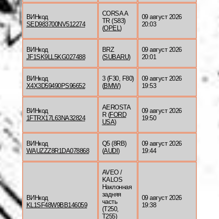
CORSA A
ВИНкод
09 август 2026
TR (S83)
SED983700NV512274
20:03
(
OPEL
)
ВИНкод
BRZ
09 август 2026
JF1SK9LL5KG027488
(
SUBARU
)
20:01
ВИНкод
3 (F30, F80)
09 август 2026
X4X3D59490PS96652
(
BMW
)
19:53
AEROSTA
ВИНкод
09 август 2026
R (
FORD
1FTRX17L63NA32824
19:50
USA
)
ВИНкод
Q5 (8RB)
09 август 2026
WAUZZZ8R1DA078868
(
AUDI
)
19:44
AVEO /
KALOS
Наклонная
задняя
ВИНкод
09 август 2026
часть
KL1SF48W9BB146059
19:38
(T250,
T255)