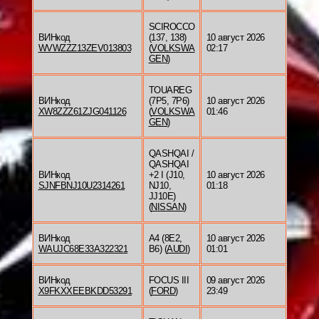
SCIROCCO
ВИНкод
(137, 138)
10 август 2026
WVWZZZ13ZEV013803
(
VOLKSWA
02:17
GEN
)
TOUAREG
ВИНкод
(7P5, 7P6)
10 август 2026
XW8ZZZ61ZJG041126
(
VOLKSWA
01:46
GEN
)
QASHQAI /
QASHQAI
ВИНкод
+2 I (J10,
10 август 2026
SJNFBNJ10U2314261
NJ10,
01:18
JJ10E)
(
NISSAN
)
ВИНкод
A4 (8E2,
10 август 2026
WAUJC68E33A322321
B6) (
AUDI
)
01:01
ВИНкод
FOCUS III
09 август 2026
X9FKXXEEBKDD53291
(
FORD
)
23:49