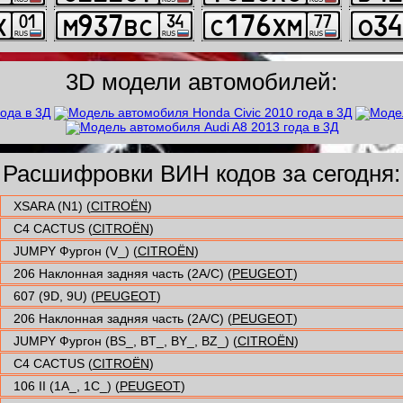
3D модели автомобилей:
Расшифровки ВИН кодов за сегодня:
XSARA (N1) (
CITROËN
)
C4 CACTUS (
CITROËN
)
JUMPY Фургон (V_) (
CITROËN
)
206 Наклонная задняя часть (2A/C) (
PEUGEOT
)
607 (9D, 9U) (
PEUGEOT
)
206 Наклонная задняя часть (2A/C) (
PEUGEOT
)
JUMPY Фургон (BS_, BT_, BY_, BZ_) (
CITROËN
)
C4 CACTUS (
CITROËN
)
106 II (1A_, 1C_) (
PEUGEOT
)