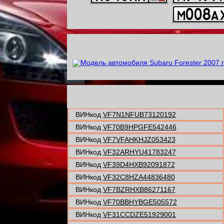
ВИНкод
VF7N1NFUB73120192
ВИНкод
VF70B9HPGFE542446
ВИНкод
VF7VFAHKHJZ053423
ВИНкод
VF32ARHYU41783247
ВИНкод
VF39D4HXB92091872
ВИНкод
VF32C8HZA44836480
ВИНкод
VF7BZRHXB86271167
ВИНкод
VF70BBHYBGE505572
ВИНкод
VF31CCDZE51929001