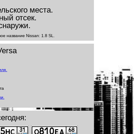
ое название Nissan: 1.8 SL.
Versa
та
егодня: