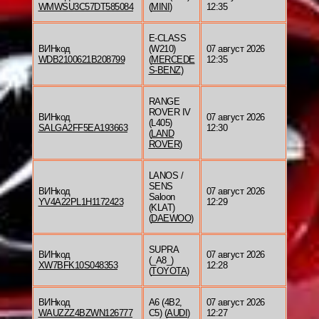
WMWSU3C57DT585084
(
MINI
)
12:35
E-CLASS
ВИНкод
(W210)
07 август 2026
WDB2100621B208799
(
MERCEDE
12:35
S-BENZ
)
RANGE
ROVER IV
ВИНкод
07 август 2026
(L405)
SALGA2FF5EA193663
12:30
(
LAND
ROVER
)
LANOS /
SENS
ВИНкод
07 август 2026
Saloon
YV4A22PL1H1172423
12:29
(KLAT)
(
DAEWOO
)
SUPRA
ВИНкод
07 август 2026
(_A8_)
XW7BFK10S048353
12:28
(
TOYOTA
)
ВИНкод
A6 (4B2,
07 август 2026
WAUZZZ4BZWN126777
C5) (
AUDI
)
12:27