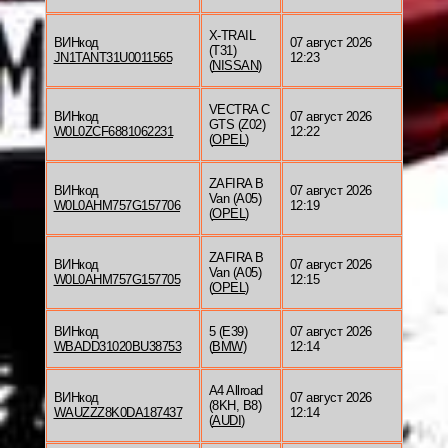
X-TRAIL
ВИНкод
07 август 2026
(T31)
JN1TANT31U0011565
12:23
(
NISSAN
)
VECTRA C
ВИНкод
07 август 2026
GTS (Z02)
W0L0ZCF6881062231
12:22
(
OPEL
)
ZAFIRA B
ВИНкод
07 август 2026
Van (A05)
W0L0AHM757G157706
12:19
(
OPEL
)
ZAFIRA B
ВИНкод
07 август 2026
Van (A05)
W0L0AHM757G157705
12:15
(
OPEL
)
ВИНкод
5 (E39)
07 август 2026
WBADD31020BU38753
(
BMW
)
12:14
A4 Allroad
ВИНкод
07 август 2026
(8KH, B8)
WAUZZZ8K0DA187437
12:14
(
AUDI
)