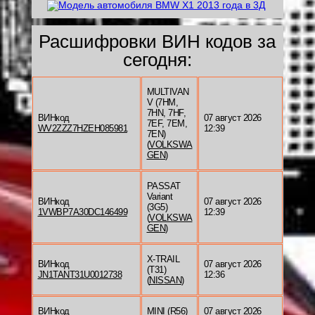
Расшифровки ВИН кодов за
сегодня:
MULTIVAN
V (7HM,
7HN, 7HF,
ВИНкод
07 август 2026
7EF, 7EM,
WV2ZZZ7HZEH085981
12:39
7EN)
(
VOLKSWA
GEN
)
PASSAT
Variant
ВИНкод
07 август 2026
(3G5)
1VWBP7A30DC146499
12:39
(
VOLKSWA
GEN
)
X-TRAIL
ВИНкод
07 август 2026
(T31)
JN1TANT31U0012738
12:36
(
NISSAN
)
ВИНкод
MINI (R56)
07 август 2026