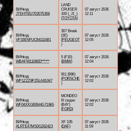
LAND
ВИНкод
CRUISER
07 август 2026
JTEHT05J702075306
100 (_J1_)
12:11
(
TOYOTA
)
307 Break
ВИНкод
(3E)
07 август 2026
VF33ENFUC84111681
(
PEUGEOT
12:05
)
ВИНкод
5 (F10)
07 август 2026
WBAFW11080D******
(
BMW
)
12:04
911 (996)
ВИНкод
07 август 2026
(
PORSCHE
WP1ZZZ9PZ5LA81047
12:02
)
MONDEO
ВИНкод
III седан
07 август 2026
WF04XXGBB44G71965
(B4Y)
12:02
(
FORD
)
ВИНкод
XF 105
07 август 2026
XLRTE47MS0G262423
(
DAF
)
11:59