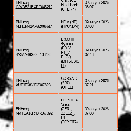
CHANCE
ВИНкод
09 август 2026
Hatchback
LVVDB21BXPC045212
08:07
(
CHERY
)
ВИНкод
NF V (NF)
09 август 2026
NLHCM41AP8Z086614
(
HYUNDAI
)
08:03
L 300 III
Фургон
(P0_V,
ВИНкод
09 август 2026
P1_V,
4A3AA46G42E138429
07:48
P_2V)
(
MITSUBIS
HI
)
CORSA D
ВИНкод
09 август 2026
(S07)
XUFJF686JD3007823
07:21
(
OPEL
)
COROLLA
Verso
ВИНкод
(ZER_,
09 август 2026
NMTEA16R40R167892
ZZE12_,
07:08
R1_)
(
TOYOTA
)