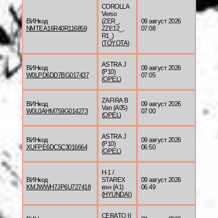
COROLLA
Verso
ВИНкод
(ZER_,
09 август 2026
NMTEA16R40R116859
ZZE12_,
07:08
R1_)
(
TOYOTA
)
ASTRA J
ВИНкод
09 август 2026
(P10)
W0LPD6DD7BG017437
07:05
(
OPEL
)
ZAFIRA B
ВИНкод
09 август 2026
Van (A05)
W0L0AHM759G014273
07:00
(
OPEL
)
ASTRA J
ВИНкод
09 август 2026
(P10)
XUFPE6DC5C3016664
06:50
(
OPEL
)
H-1 /
ВИНкод
STAREX
09 август 2026
KMJWWH7JP6U727418
вэн (A1)
06:49
(
HYUNDAI
)
CERATO II