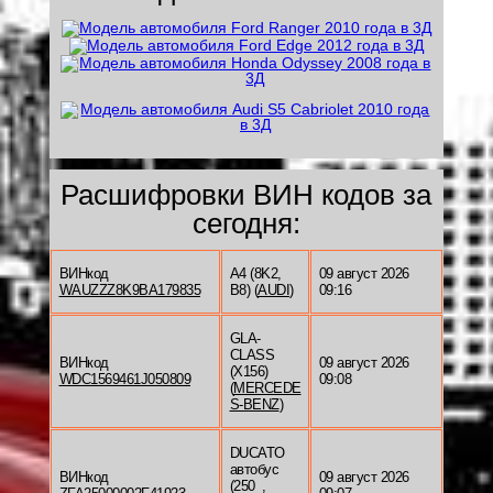
Расшифровки ВИН кодов за
сегодня:
ВИНкод
A4 (8K2,
09 август 2026
WAUZZZ8K9BA179835
B8) (
AUDI
)
09:16
GLA-
CLASS
ВИНкод
09 август 2026
(X156)
WDC1569461J050809
09:08
(
MERCEDE
S-BENZ
)
DUCATO
автобус
ВИНкод
09 август 2026
(250_,