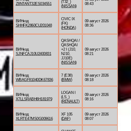
(T32_)
Z8NTANT32ES034551
08:43
(
NISSAN
)
CIVIC IX
ВИНкод
09 август 2026
(FK)
SHHFK2860CU201048
08:36
(
HONDA
)
QASHQAI /
QASHQAI
ВИНкод
+2 I (J10,
09 август 2026
SJNFCAJ10U2400831
NJ10,
08:21
JJ10E)
(
NISSAN
)
ВИНкод
7 (E38)
09 август 2026
WBAGF81040DK67836
(
BMW
)
08:18
LOGAN I
ВИНкод
09 август 2026
(LS_)
X7LLSRABH8H181979
08:16
(
RENAULT
)
ВИНкод
XF 105
09 август 2026
XLRTE47MS0G009616
(
DAF
)
08:07