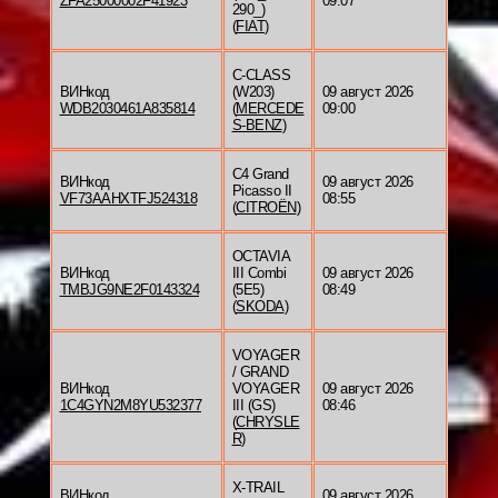
ZFA25000002F41923
09:07
290_)
(
FIAT
)
C-CLASS
ВИНкод
(W203)
09 август 2026
WDB2030461A835814
(
MERCEDE
09:00
S-BENZ
)
C4 Grand
ВИНкод
09 август 2026
Picasso II
VF73AAHXTFJ524318
08:55
(
CITROËN
)
OCTAVIA
ВИНкод
III Combi
09 август 2026
TMBJG9NE2F0143324
(5E5)
08:49
(
SKODA
)
VOYAGER
/ GRAND
ВИНкод
VOYAGER
09 август 2026
1C4GYN2M8YU532377
III (GS)
08:46
(
CHRYSLE
R
)
X-TRAIL
ВИНкод
09 август 2026