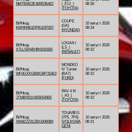
NMTBM22E40R036402
(_E12_)
08:36
(
TOYOTA
)
COUPE
ВИНкод
10 август 2026
(GK)
KMHHN61DP8U297007
08:34
(
HYUNDAI
)
LOGAN I
ВИНкод
10 август 2026
(LS_)
X7LLSRABH8H201605
08:32
(
RENAULT
)
MONDEO
ВИНкод
IV Turnier
10 август 2026
WF0GXXGBBGBP31663
(BA7)
08:32
(
FORD
)
RAV 4 III
ВИНкод
10 август 2026
(_A3_)
JTMBH31V605054905
08:32
(
TOYOTA
)
TOUAREG
ВИНкод
(7P5, 7P6)
10 август 2026
XW8ZZZ61ZBG009089
(
VOLKSWA
08:31
GEN
)