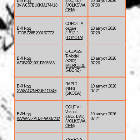
ВИНкод
(86C, 80)
10 август 2026
3VWC57BU8KM174418
(
VOLKSWA
07:30
GEN
)
COROLLA
ВИНкод
седан
10 август 2026
JTDBZ28E200157772
(_E12_)
07:29
(
TOYOTA
)
C-CLASS
T-Model
ВИНкод
10 август 2026
(S202)
WDB2021931F803683
07:26
(
MERCEDE
S-BENZ
)
RAPID
ВИНкод
10 август 2026
(NH3)
XW8AG2NH2JK111346
07:21
(
SKODA
)
GOLF VII
Variant
ВИНкод
10 август 2026
(BA5, BV5)
WVWZZZAUZEW007232
07:21
(
VOLKSWA
GEN
)
ZAFIRA A