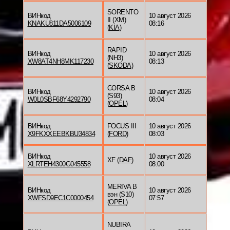
SORENTO
ВИНкод
10 август 2026
II (XM)
KNAKU811DA5006109
08:16
(
KIA
)
RAPID
ВИНкод
10 август 2026
(NH3)
XW8AT4NH8MK117230
08:13
(
SKODA
)
CORSA B
ВИНкод
10 август 2026
(S93)
W0L0SBF68Y4292790
08:04
(
OPEL
)
ВИНкод
FOCUS III
10 август 2026
X9FKXXEEBKBU34834
(
FORD
)
08:03
ВИНкод
10 август 2026
XF (
DAF
)
XLRTEH4300G045558
08:00
MERIVA B
ВИНкод
10 август 2026
вэн (S10)
XWFSD9EC1C0000454
07:57
(
OPEL
)
NUBIRA