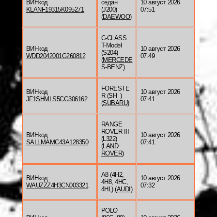
ВИНкод
седан
10 август 2026
KLANF19315K095271
(J200)
07:51
(
DAEWOO
)
C-CLASS
T-Model
ВИНкод
10 август 2026
(S204)
WDD2042001G260812
07:49
(
MERCEDE
S-BENZ
)
FORESTE
ВИНкод
10 август 2026
R (SH_)
JF1SHMLS5CG306162
07:41
(
SUBARU
)
RANGE
ROVER III
ВИНкод
10 август 2026
(L322)
SALLMAMC43A128350
07:41
(
LAND
ROVER
)
A8 (4H2,
ВИНкод
10 август 2026
4H8, 4HC,
WAUZZZ4H3CN003321
07:32
4HL) (
AUDI
)
POLO