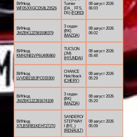
ВИНкод
Turnier
08 август 2026
WF0SXXGCDS8L23526
(DA_, FFS,
06:03
DS) (
FORD
)
3 седан
ВИНкод
08 август 2026
(BK)
JMZBK12Z581598379
06:02
(
MAZDA
)
TUCSON
ВИНкод
08 август 2026
(JM)
KMHJN81VP6U495860
05:48
(
HYUNDAI
)
CHANCE
ВИНкод
08 август 2026
Hatchback
LVVDB21B2PC033300
05:29
(
CHERY
)
3 седан
ВИНкод
08 август 2026
(BK)
JMZBK12Z281674108
05:20
(
MAZDA
)
SANDERO/
ВИНкод
STEPWAY
08 август 2026
X7LBSRB1KEH727270
I (BS_)
05:09
(
RENAULT
)