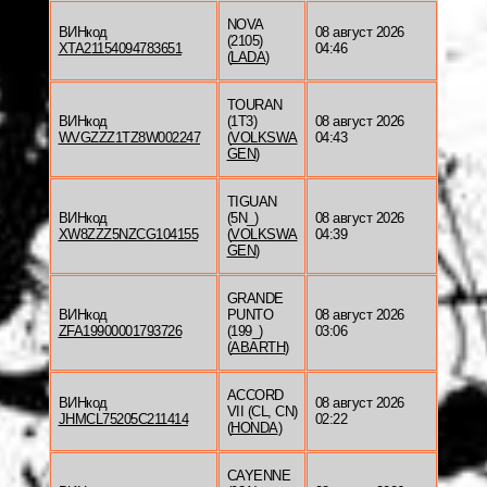
NOVA
ВИНкод
08 август 2026
(2105)
XTA21154094783651
04:46
(
LADA
)
TOURAN
ВИНкод
(1T3)
08 август 2026
WVGZZZ1TZ8W002247
(
VOLKSWA
04:43
GEN
)
TIGUAN
ВИНкод
(5N_)
08 август 2026
XW8ZZZ5NZCG104155
(
VOLKSWA
04:39
GEN
)
GRANDE
ВИНкод
PUNTO
08 август 2026
ZFA19900001793726
(199_)
03:06
(
ABARTH
)
ACCORD
ВИНкод
08 август 2026
VII (CL, CN)
JHMCL75205C211414
02:22
(
HONDA
)
CAYENNE