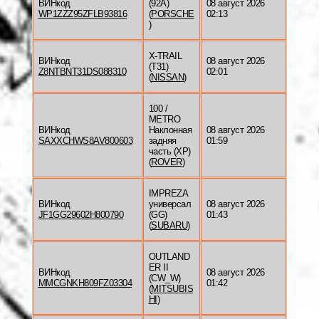
ВИНкод
(92A)
08 август 2026
WP1ZZZ95ZFLB93816
(
PORSCHE
02:13
)
X-TRAIL
ВИНкод
08 август 2026
(T31)
Z8NTBNT31DS088310
02:01
(
NISSAN
)
100 /
METRO
ВИНкод
Наклонная
08 август 2026
SAXXCHWS8AV800603
задняя
01:59
часть (XP)
(
ROVER
)
IMPREZA
ВИНкод
универсал
08 август 2026
JF1GG29602H800790
(GG)
01:43
(
SUBARU
)
OUTLAND
ER II
ВИНкод
08 август 2026
(CW_W)
MMCGNKH809FZ03304
01:42
(
MITSUBIS
HI
)