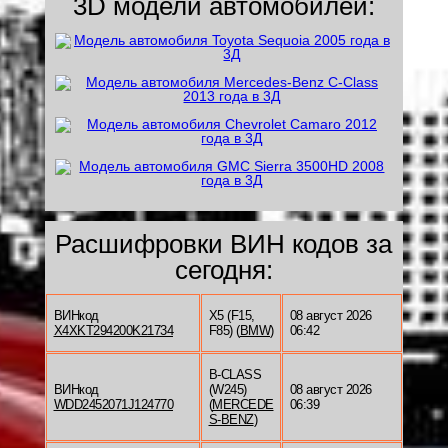
3D модели автомобилей:
Расшифровки ВИН кодов за
сегодня:
ВИНкод
X5 (F15,
08 август 2026
X4XKT294200K21734
F85) (
BMW
)
06:42
B-CLASS
ВИНкод
(W245)
08 август 2026
WDD2452071J124770
(
MERCEDE
06:39
S-BENZ
)