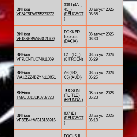
308 I (4A_,
ВИНкод
4C_)
08 август 2026
VF34C5FWF55273272
(
PEUGEOT
06:38
)
DOKKER
ВИНкод
08 август 2026
Express
VF18SRBW453121409
06:30
(
DACIA
)
ВИНкод
C4 I (LC_)
08 август 2026
VF7LCNFUC74911089
(
CITROËN
)
06:29
ВИНкод
A6 (4B2,
08 август 2026
WAUZZZ4BZYN110851
C5) (
AUDI
)
06:25
TUCSON
ВИНкод
08 август 2026
(TL, TLE)
TMAJ3813DKJ737723
06:23
(
HYUNDAI
)
807 (E)
ВИНкод
08 август 2026
(
PEUGEOT
VF3EB4HWG13188916
06:13
)
FOCUS II