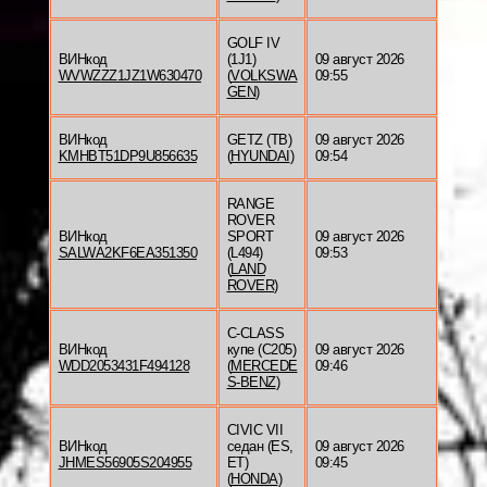
GOLF IV
ВИНкод
(1J1)
09 август 2026
WVWZZZ1JZ1W630470
(
VOLKSWA
09:55
GEN
)
ВИНкод
GETZ (TB)
09 август 2026
KMHBT51DP9U856635
(
HYUNDAI
)
09:54
RANGE
ROVER
ВИНкод
SPORT
09 август 2026
SALWA2KF6EA351350
(L494)
09:53
(
LAND
ROVER
)
C-CLASS
ВИНкод
купе (C205)
09 август 2026
WDD2053431F494128
(
MERCEDE
09:46
S-BENZ
)
CIVIC VII
ВИНкод
седан (ES,
09 август 2026
JHMES56905S204955
ET)
09:45
(
HONDA
)