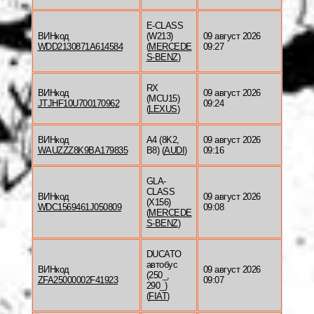
E-CLASS
ВИНкод
(W213)
09 август 2026
WDD2130871A614584
(
MERCEDE
09:27
S-BENZ
)
RX
ВИНкод
09 август 2026
(MCU15)
JTJHF10U700170962
09:24
(
LEXUS
)
ВИНкод
A4 (8K2,
09 август 2026
WAUZZZ8K9BA179835
B8) (
AUDI
)
09:16
GLA-
CLASS
ВИНкод
09 август 2026
(X156)
WDC1569461J050809
09:08
(
MERCEDE
S-BENZ
)
DUCATO
автобус
ВИНкод
09 август 2026
(250_,
ZFA25000002F41923
09:07
290_)
(
FIAT
)