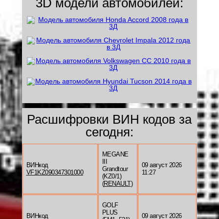
3D модели автомобилей:
Расшифровки ВИН кодов за
сегодня:
MEGANE
III
ВИНкод
09 август 2026
Grandtour
VF1KZ090347301000
11:27
(KZ0/1)
(
RENAULT
)
GOLF
PLUS
ВИНкод
09 август 2026