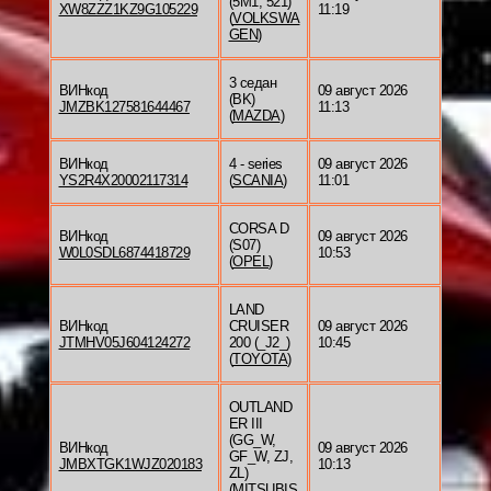
(5M1, 521)
XW8ZZZ1KZ9G105229
11:19
(
VOLKSWA
GEN
)
3 седан
ВИНкод
09 август 2026
(BK)
JMZBK127581644467
11:13
(
MAZDA
)
ВИНкод
4 - series
09 август 2026
YS2R4X20002117314
(
SCANIA
)
11:01
CORSA D
ВИНкод
09 август 2026
(S07)
W0L0SDL6874418729
10:53
(
OPEL
)
LAND
ВИНкод
CRUISER
09 август 2026
JTMHV05J604124272
200 (_J2_)
10:45
(
TOYOTA
)
OUTLAND
ER III
(GG_W,
ВИНкод
09 август 2026
GF_W, ZJ,
JMBXTGK1WJZ020183
10:13
ZL)
(
MITSUBIS