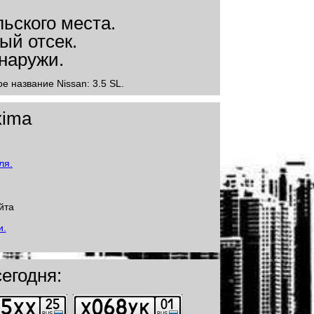
е название Nissan: 3.5 SL.
xima
йта
егодня: