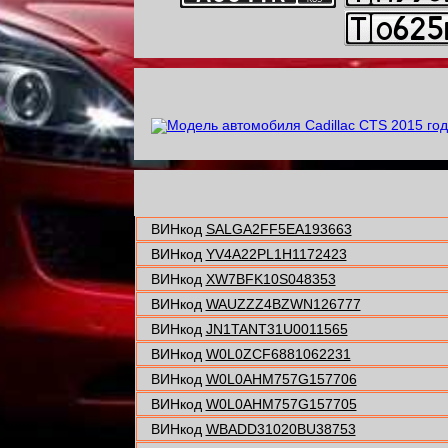
ВИНкод
SALGA2FF5EA193663
ВИНкод
YV4A22PL1H1172423
ВИНкод
XW7BFK10S048353
ВИНкод
WAUZZZ4BZWN126777
ВИНкод
JN1TANT31U0011565
ВИНкод
W0L0ZCF6881062231
ВИНкод
W0L0AHM757G157706
ВИНкод
W0L0AHM757G157705
ВИНкод
WBADD31020BU38753