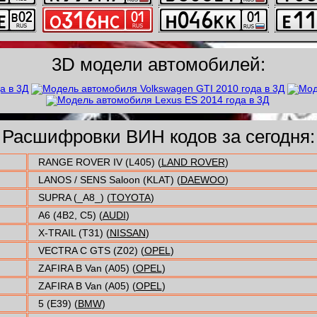
3D модели автомобилей:
Расшифровки ВИН кодов за сегодня:
RANGE ROVER IV (L405) (
LAND ROVER
)
LANOS / SENS Saloon (KLAT) (
DAEWOO
)
SUPRA (_A8_) (
TOYOTA
)
A6 (4B2, C5) (
AUDI
)
X-TRAIL (T31) (
NISSAN
)
VECTRA C GTS (Z02) (
OPEL
)
ZAFIRA B Van (A05) (
OPEL
)
ZAFIRA B Van (A05) (
OPEL
)
5 (E39) (
BMW
)