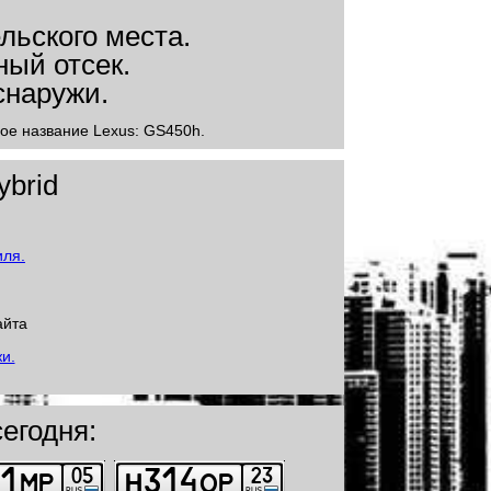
вое название Lexus: GS450h.
ybrid
айта
егодня: