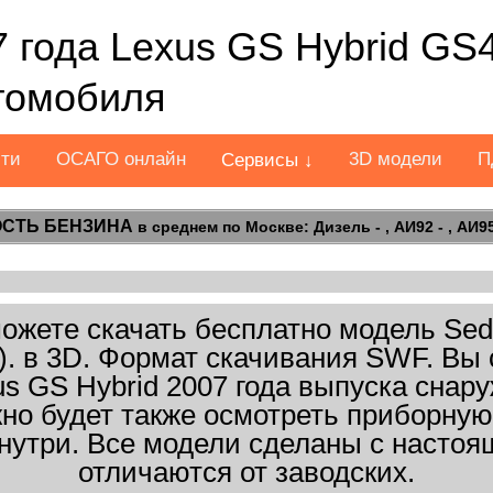
 года Lexus GS Hybrid GS
втомобиля
сти
ОСАГО онлайн
3D модели
П
Сервисы ↓
СТЬ БЕНЗИНА
в среднем по Москве: Дизель - , АИ92 - , АИ95 
жете скачать бесплатно модель Sed
8). в 3D. Формат скачивания SWF. Вы
us GS Hybrid 2007 года выпуска снару
но будет также осмотреть приборную
нутри. Все модели сделаны с настоящ
отличаются от заводских.