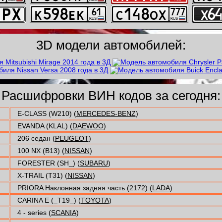
3D модели автомобилей:
Расшифровки ВИН кодов за сегодня:
E-CLASS (W210) (
MERCEDES-BENZ
)
EVANDA (KLAL) (
DAEWOO
)
206 седан (
PEUGEOT
)
100 NX (B13) (
NISSAN
)
FORESTER (SH_) (
SUBARU
)
X-TRAIL (T31) (
NISSAN
)
PRIORA Наклонная задняя часть (2172) (
LADA
)
CARINA E (_T19_) (
TOYOTA
)
4 - series (
SCANIA
)