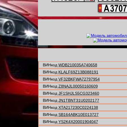
ВИНкод
WDB210035A740658
ВИНкод
KLALF69Z13B088191
ВИНкод
VF32BKFWA72797954
ВИНкод
Z8NAJL00050160609
ВИНкод
JF1SHJLS5CG323460
ВИНкод
JN1TBNT31U0202177
ВИНкод
XTA217230C0224138
ВИНкод
SB164ABK10E013727
ВИНкод
YS2K4X20001904047