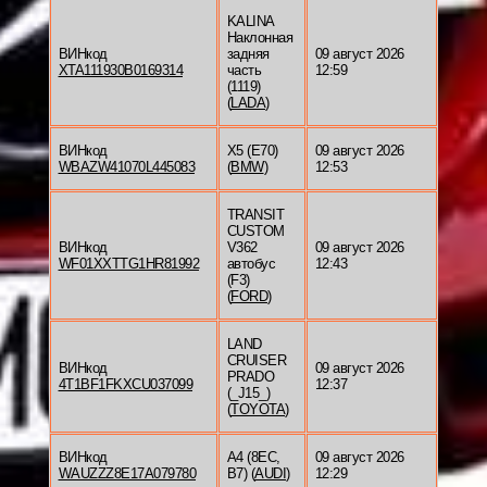
KALINA
Наклонная
ВИНкод
задняя
09 август 2026
XTA111930B0169314
часть
12:59
(1119)
(
LADA
)
ВИНкод
X5 (E70)
09 август 2026
WBAZW41070L445083
(
BMW
)
12:53
TRANSIT
CUSTOM
ВИНкод
V362
09 август 2026
WF01XXTTG1HR81992
автобус
12:43
(F3)
(
FORD
)
LAND
CRUISER
ВИНкод
09 август 2026
PRADO
4T1BF1FKXCU037099
12:37
(_J15_)
(
TOYOTA
)
ВИНкод
A4 (8EC,
09 август 2026
WAUZZZ8E17A079780
B7) (
AUDI
)
12:29