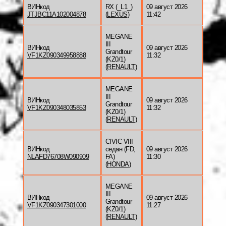
ВИНкод
RX (_L1_)
09 август 2026
JTJBC11A102004878
(
LEXUS
)
11:42
MEGANE
III
ВИНкод
09 август 2026
Grandtour
VF1KZ090349958888
11:32
(KZ0/1)
(
RENAULT
)
MEGANE
III
ВИНкод
09 август 2026
Grandtour
VF1KZ090348035853
11:32
(KZ0/1)
(
RENAULT
)
CIVIC VIII
ВИНкод
седан (FD,
09 август 2026
NLAFD76708W090909
FA)
11:30
(
HONDA
)
MEGANE
III
ВИНкод
09 август 2026
Grandtour
VF1KZ090347301000
11:27
(KZ0/1)
(
RENAULT
)