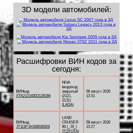
3D модели автомобилей:
Расшифровки ВИН кодов за
сегодня:
NIVA
вездеход
ВИНкод
закрытый
09 август 2026
XTA212140D2128186
(2121,
13:31
2131)
(
LADA
)
LAND
ВИНкод
CRUISER
09 август 2026
JT111PJA508000029
80 (_J8_)
13:27
(
TOYOTA
)