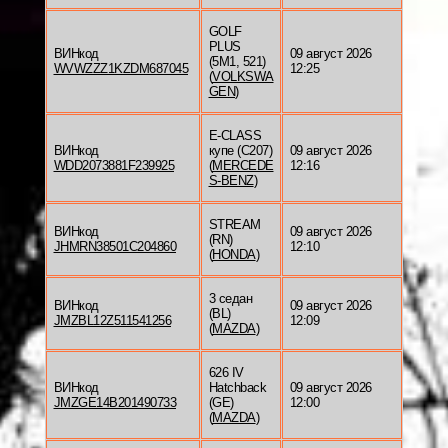
GOLF
PLUS
ВИНкод
09 август 2026
(5M1, 521)
WVWZZZ1KZDM687045
12:25
(
VOLKSWA
GEN
)
E-CLASS
ВИНкод
купе (C207)
09 август 2026
WDD2073881F239925
(
MERCEDE
12:16
S-BENZ
)
STREAM
ВИНкод
09 август 2026
(RN)
JHMRN38501C204860
12:10
(
HONDA
)
3 седан
ВИНкод
09 август 2026
(BL)
JMZBL12Z511541256
12:09
(
MAZDA
)
626 IV
ВИНкод
Hatchback
09 август 2026
JMZGE14B201490733
(GE)
12:00
(
MAZDA
)