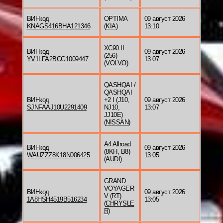
ВИНкод
OPTIMA
09 август 2026
KNAGS416BHA121346
(
KIA
)
13:10
XC90 II
ВИНкод
09 август 2026
(256)
YV1LFA2BCG1009447
13:07
(
VOLVO
)
QASHQAI /
QASHQAI
ВИНкод
+2 I (J10,
09 август 2026
SJNFAAJ10U2291409
NJ10,
13:07
JJ10E)
(
NISSAN
)
A4 Allroad
ВИНкод
09 август 2026
(8KH, B8)
WAUZZZ8K18N006425
13:05
(
AUDI
)
GRAND
VOYAGER
ВИНкод
09 август 2026
V (RT)
1A8HSH4519B516234
13:05
(
CHRYSLE
R
)