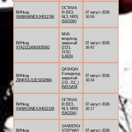
OCTAVIA
ВИНкод
III (5E3,
07 август 2026
XW8AN4NEXJH012746
NL3, NR3)
16:59
(
SKODA
)
NIVA
вездеход
ВИНкод
закрытый
07 август 2026
XTA21214091930592
(2121,
16:42
2131)
(
LADA
)
QASHQAI
II вездеход
ВИНкод
07 август 2026
закрытый
Z8NFEAJ11ES032866
16:34
(J11, J11_)
(
NISSAN
)
OCTAVIA
ВИНкод
III (5E3,
07 август 2026
XW8AC6NEXJH022128
NL3, NR3)
16:17
(
SKODA
)
SANDERO/
ВИНкод
STEPWAY
07 август 2026