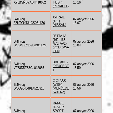
X7LBSRBYABH418652
I (BS_)
16:16
(
RENAULT
)
X-TRAIL
ВИНкод
07 август 2026
(T31)
Z8NTCNT31CS051676
16:07
(
NISSAN
)
JETTA IV
(162, 163,
ВИНкод
07 август 2026
AV3, AV2)
WVWZZZ16ZDM041740
16:04
(
VOLKSWA
GEN
)
508 I (8D_)
ВИНкод
07 август 2026
(
PEUGEOT
VF38D5FS8CL012085
15:59
)
C-CLASS
ВИНкод
(W204)
07 август 2026
WDD2040491A525918
(
MERCEDE
15:56
S-BENZ
)
RANGE
ROVER
ВИНкод
SPORT
07 август 2026