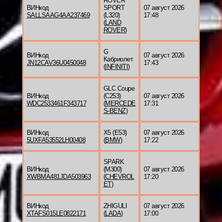
ROVER
ВИНкод
SPORT
07 август 2026
SALLSAAG4AA237469
(L320)
17:48
(
LAND
ROVER
)
G
ВИНкод
07 август 2026
Кабриолет
JN12CAV36U0450048
17:43
(
INFINITI
)
GLC Coupe
ВИНкод
(C253)
07 август 2026
WDC2533461F343717
(
MERCEDE
17:31
S-BENZ
)
ВИНкод
X5 (E53)
07 август 2026
5UXFA53552LH00408
(
BMW
)
17:22
SPARK
ВИНкод
(M300)
07 август 2026
XWBMA481JDA503963
(
CHEVROL
17:20
ET
)
ВИНкод
ZHIGULI
07 август 2026
XTAFS015LE0822171
(
LADA
)
17:00