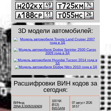
3D модели автомобилей:
Расшифровки ВИН кодов за
сегодня:
100 NX
ВИНкод
07 август 2026
(B13)
Z8NAJL00050160609
18:57
(
NISSAN
)