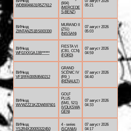
ВИНкод
07 август 2026
(904)
WDB9046631R5Z7612
05:21
(
MERCEDE
S-BENZ
)
MURANO II
ВИНкод
07 август 2026
(Z51)
Z8NTANZ51BS003330
05:03
(
NISSAN
)
FIESTA VI
ВИНкод
07 август 2026
(CB1, CCN)
WF0JXXGAJJB******
04:59
(
FORD
)
GRAND
ВИНкод
SCÉNIC IV
07 август 2026
VF1RFA00059560212
(R9_)
04:40
(
RENAULT
)
GOLF
PLUS
ВИНкод
07 август 2026
(5M1, 521)
WVWZZZ1KZDW097601
04:33
(
VOLKSWA
GEN
)
ВИНкод
4 - series
07 август 2026
YS2R4X20005322450
(
SCANIA
)
04:17