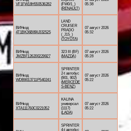
VF1FW18H550536282
(FW0/1_)
05:38
(
RENAULT
)
LAND
CRUISER
ВИНкод
07 август 2026
PRADO
4T1BK36B89U332525
05:32
(_J15_)
(
TOYOTA
)
ВИНкод
323 III (BF)
07 август 2026
JMZBF126200229927
(
MAZDA
)
05:28
SPRINTER
2-t автобус
ВИНкод
07 август 2026
(901, 902)
WDB9013711P540241
05:22
(
MERCEDE
S-BENZ
)
KALINA
ВИНкод
универсал
07 август 2026
XTA111760C0221052
(1117)
05:22
(
LADA
)
SPRINTER
4-t автобус