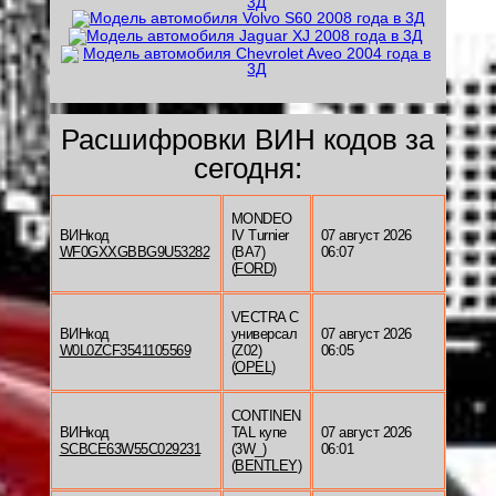
Расшифровки ВИН кодов за
сегодня:
MONDEO
ВИНкод
IV Turnier
07 август 2026
WF0GXXGBBG9U53282
(BA7)
06:07
(
FORD
)
VECTRA C
ВИНкод
универсал
07 август 2026
W0L0ZCF3541105569
(Z02)
06:05
(
OPEL
)
CONTINEN
ВИНкод
TAL купе
07 август 2026
SCBCE63W55C029231
(3W_)
06:01
(
BENTLEY
)