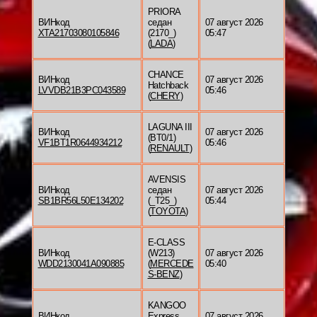
PRIORA
ВИНкод
седан
07 август 2026
XTA21703080105846
(2170_)
05:47
(
LADA
)
CHANCE
ВИНкод
07 август 2026
Hatchback
LVVDB21B3PC043589
05:46
(
CHERY
)
LAGUNA III
ВИНкод
07 август 2026
(BT0/1)
VF1BT1R0644934212
05:46
(
RENAULT
)
AVENSIS
ВИНкод
седан
07 август 2026
SB1BR56L50E134202
(_T25_)
05:44
(
TOYOTA
)
E-CLASS
ВИНкод
(W213)
07 август 2026
WDD2130041A090885
(
MERCEDE
05:40
S-BENZ
)
KANGOO
ВИНкод
Express
07 август 2026