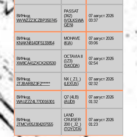
PASSAT
ВИНкод
(362)
07 август 2026
WVWZZZ3CZBP350745
(
VOLKSWA
03:37
GEN
)
ВИНкод
MOHAVE
07 август 2026
KNAKN814DF5133854
(
KIA
)
03:06
OCTAVIA II
ВИНкод
07 август 2026
(1Z3)
XW8CA41ZXCK263530
02:54
(
SKODA
)
ВИНкод
NX (_Z1_)
07 август 2026
JTJBARBZ3F2******
(
LEXUS
)
02:32
ВИНкод
Q7 (4LB)
07 август 2026
WAUZZZ4L77D016301
(
AUDI
)
01:32
LAND
ВИНкод
CRUISER
07 август 2026
JTMCV05J304207555
200 (_J2_)
01:23
(
TOYOTA
)