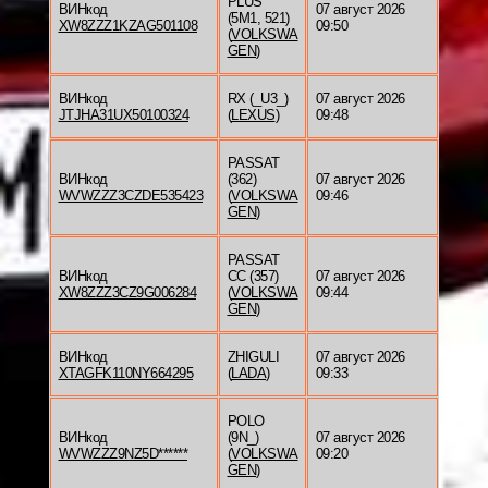
PLUS
ВИНкод
07 август 2026
(5M1, 521)
XW8ZZZ1KZAG501108
09:50
(
VOLKSWA
GEN
)
ВИНкод
RX (_U3_)
07 август 2026
JTJHA31UX50100324
(
LEXUS
)
09:48
PASSAT
ВИНкод
(362)
07 август 2026
WVWZZZ3CZDE535423
(
VOLKSWA
09:46
GEN
)
PASSAT
ВИНкод
CC (357)
07 август 2026
XW8ZZZ3CZ9G006284
(
VOLKSWA
09:44
GEN
)
ВИНкод
ZHIGULI
07 август 2026
XTAGFK110NY664295
(
LADA
)
09:33
POLO
ВИНкод
(9N_)
07 август 2026
WVWZZZ9NZ5D******
(
VOLKSWA
09:20
GEN
)