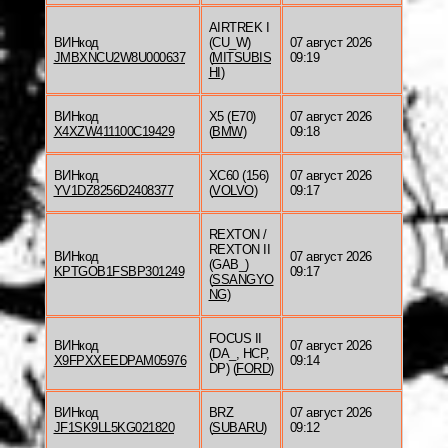
AIRTREK I
ВИНкод
(CU_W)
07 август 2026
JMBXNCU2W8U000637
(
MITSUBIS
09:19
HI
)
ВИНкод
X5 (E70)
07 август 2026
X4XZW411100C19429
(
BMW
)
09:18
ВИНкод
XC60 (156)
07 август 2026
YV1DZ8256D2408377
(
VOLVO
)
09:17
REXTON /
REXTON II
ВИНкод
07 август 2026
(GAB_)
KPTGOB1FSBP301249
09:17
(
SSANGYO
NG
)
FOCUS II
ВИНкод
07 август 2026
(DA_, HCP,
X9FPXXEEDPAM05976
09:14
DP) (
FORD
)
ВИНкод
BRZ
07 август 2026
JF1SK9LL5KG021820
(
SUBARU
)
09:12