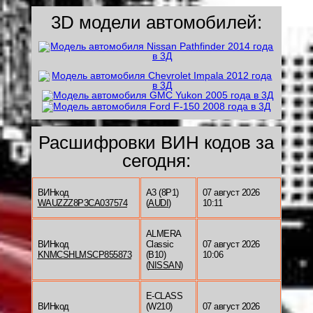
3D модели автомобилей:
Расшифровки ВИН кодов за
сегодня:
ВИНкод
A3 (8P1)
07 август 2026
WAUZZZ8P3CA037574
(
AUDI
)
10:11
ALMERA
ВИНкод
Classic
07 август 2026
KNMCSHLMSCP855873
(B10)
10:06
(
NISSAN
)
E-CLASS
ВИНкод
(W210)
07 август 2026