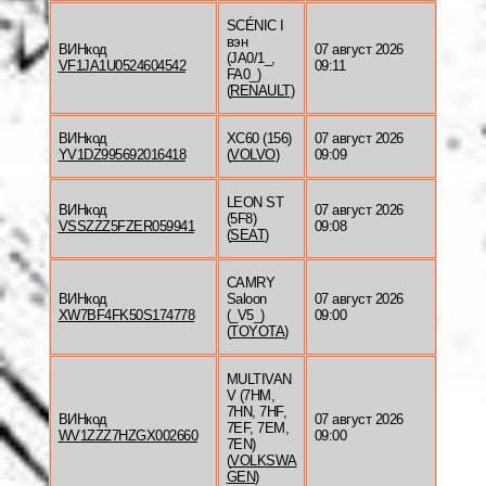
SCÉNIC I
вэн
ВИНкод
07 август 2026
(JA0/1_,
VF1JA1U0524604542
09:11
FA0_)
(
RENAULT
)
ВИНкод
XC60 (156)
07 август 2026
YV1DZ995692016418
(
VOLVO
)
09:09
LEON ST
ВИНкод
07 август 2026
(5F8)
VSSZZZ5FZER059941
09:08
(
SEAT
)
CAMRY
ВИНкод
Saloon
07 август 2026
XW7BF4FK50S174778
(_V5_)
09:00
(
TOYOTA
)
MULTIVAN
V (7HM,
7HN, 7HF,
ВИНкод
07 август 2026
7EF, 7EM,
WV1ZZZ7HZGX002660
09:00
7EN)
(
VOLKSWA
GEN
)