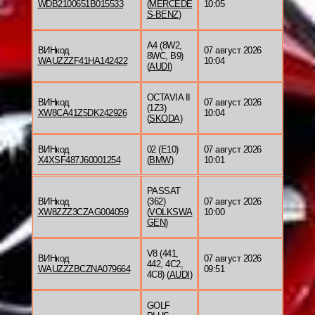
WDB2100651B015533
(
MERCEDE
10:05
S-BENZ
)
A4 (8W2,
ВИНкод
07 август 2026
8WC, B9)
WAUZZZF41HA142422
10:04
(
AUDI
)
OCTAVIA II
ВИНкод
07 август 2026
(1Z3)
XW8CA41Z5DK242926
10:04
(
SKODA
)
ВИНкод
02 (E10)
07 август 2026
X4XSF487J60001254
(
BMW
)
10:01
PASSAT
ВИНкод
(362)
07 август 2026
XW8ZZZ3CZAG004059
(
VOLKSWA
10:00
GEN
)
V8 (441,
ВИНкод
07 август 2026
442, 4C2,
WAUZZZBCZNA079664
09:51
4C8) (
AUDI
)
GOLF