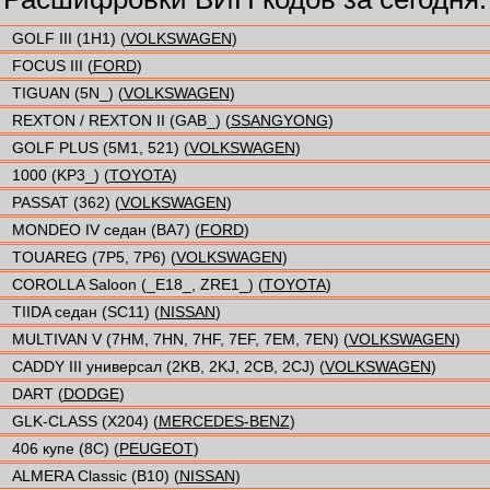
GOLF III (1H1) (
VOLKSWAGEN
)
FOCUS III (
FORD
)
TIGUAN (5N_) (
VOLKSWAGEN
)
REXTON / REXTON II (GAB_) (
SSANGYONG
)
GOLF PLUS (5M1, 521) (
VOLKSWAGEN
)
1000 (KP3_) (
TOYOTA
)
PASSAT (362) (
VOLKSWAGEN
)
MONDEO IV седан (BA7) (
FORD
)
TOUAREG (7P5, 7P6) (
VOLKSWAGEN
)
COROLLA Saloon (_E18_, ZRE1_) (
TOYOTA
)
TIIDA седан (SC11) (
NISSAN
)
MULTIVAN V (7HM, 7HN, 7HF, 7EF, 7EM, 7EN) (
VOLKSWAGEN
)
CADDY III универсал (2KB, 2KJ, 2CB, 2CJ) (
VOLKSWAGEN
)
DART (
DODGE
)
GLK-CLASS (X204) (
MERCEDES-BENZ
)
406 купе (8C) (
PEUGEOT
)
ALMERA Classic (B10) (
NISSAN
)