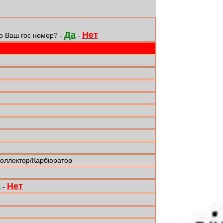
Да
Нет
о Ваш гос номер? -
-
коллектор/Карбюратор
а
Нет
-