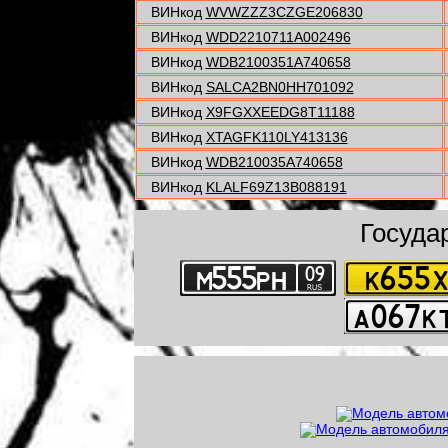
ВИНкод
WVWZZZ3CZGE206830
ВИНкод
WDD2210711A002496
ВИНкод
WDB2100351A740658
ВИНкод
SALCA2BN0HH701092
ВИНкод
X9FGXXEEDG8T11188
ВИНкод
XTAGFK110LY413136
ВИНкод
WDB210035A740658
ВИНкод
KLALF69Z13B088191
Госуда