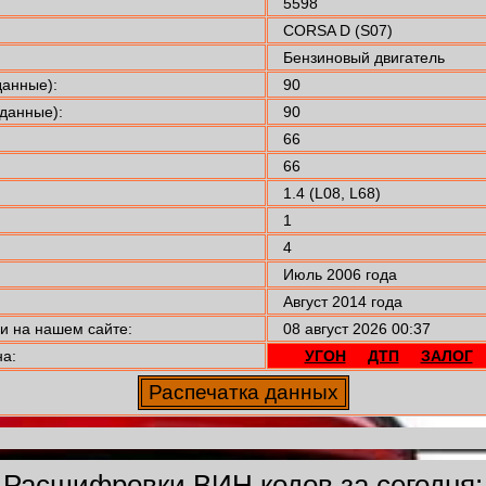
5598
CORSA D (S07)
Бензиновый двигатель
анные):
90
данные):
90
66
66
1.4 (L08, L68)
1
4
Июль 2006 года
Август 2014 года
 на нашем сайте:
08 август 2026 00:37
а:
УГОН
ДТП
ЗАЛОГ
Расшифровки ВИН кодов за сегодня: