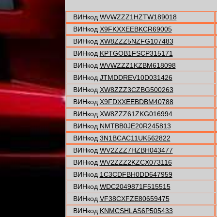
ВИНкод
WVWZZZ1HZTW189018
ВИНкод
X9FKXXEEBKCR69005
ВИНкод
XW8ZZZ5NZFG107483
ВИНкод
KPTGOB1FSCP315171
ВИНкод
WVWZZZ1KZBM618098
ВИНкод
JTMDDREV10D031426
ВИНкод
XW8ZZZ3CZBG500263
ВИНкод
X9FDXXEEBDBM40788
ВИНкод
XW8ZZZ61ZKG016994
ВИНкод
NMTBB0JE20R245813
ВИНкод
3N1BCAC11UK562822
ВИНкод
WV2ZZZ7HZBH043477
ВИНкод
WV2ZZZ2KZCX073116
ВИНкод
1C3CDFBH0DD647959
ВИНкод
WDC2049871F515515
ВИНкод
VF38CXFZE80659475
ВИНкод
KNMCSHLAS6P505433