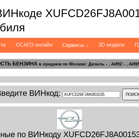
ВИНкоде XUFCD26FJ8A001
обиля
сти
ОСАГО онлайн
3D модели
П
Сервисы ↓
СТЬ БЕНЗИНА
в среднем по Москве: Дизель - , АИ92 - , АИ95 
Введите ВИНкод:
ные по ВИНкоду XUFCD26FJ8A00153