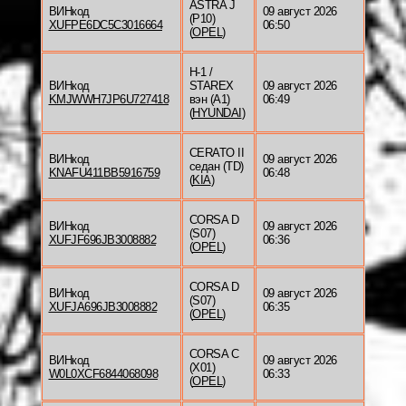
ASTRA J
ВИНкод
09 август 2026
(P10)
XUFPE6DC5C3016664
06:50
(
OPEL
)
H-1 /
ВИНкод
STAREX
09 август 2026
KMJWWH7JP6U727418
вэн (A1)
06:49
(
HYUNDAI
)
CERATO II
ВИНкод
09 август 2026
седан (TD)
KNAFU411BB5916759
06:48
(
KIA
)
CORSA D
ВИНкод
09 август 2026
(S07)
XUFJF696JB3008882
06:36
(
OPEL
)
CORSA D
ВИНкод
09 август 2026
(S07)
XUFJA696JB3008882
06:35
(
OPEL
)
CORSA C
ВИНкод
09 август 2026
(X01)
W0L0XCF6844068098
06:33
(
OPEL
)