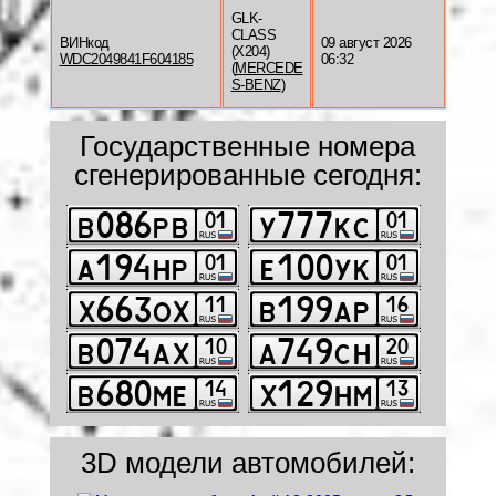
GLK-
CLASS
ВИНкод
09 август 2026
(X204)
WDC2049841F604185
06:32
(
MERCEDE
S-BENZ
)
Государственные номера
сгенерированные сегодня:
3D модели автомобилей: