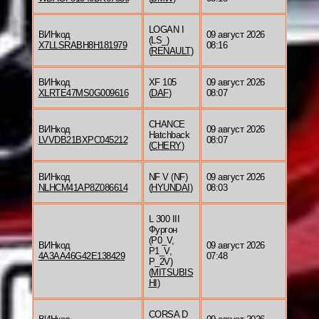
LOGAN I
ВИНкод
09 август 2026
(LS_)
X7LLSRABH8H181979
08:16
(
RENAULT
)
ВИНкод
XF 105
09 август 2026
XLRTE47MS0G009616
(
DAF
)
08:07
CHANCE
ВИНкод
09 август 2026
Hatchback
LVVDB21BXPC045212
08:07
(
CHERY
)
ВИНкод
NF V (NF)
09 август 2026
NLHCM41AP8Z086614
(
HYUNDAI
)
08:03
L 300 III
Фургон
(P0_V,
ВИНкод
09 август 2026
P1_V,
4A3AA46G42E138429
07:48
P_2V)
(
MITSUBIS
HI
)
CORSA D