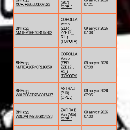
ВИНкод
09 август 2026
(S07)
XUFJF686JD3007823
07:21
(
OPEL
)
COROLLA
Verso
ВИНкод
(ZER_,
09 август 2026
NMTEA16R40R167892
ZZE12_,
07:08
R1_)
(
TOYOTA
)
COROLLA
Verso
ВИНкод
(ZER_,
09 август 2026
NMTEA16R40R116859
ZZE12_,
07:08
R1_)
(
TOYOTA
)
ASTRA J
ВИНкод
09 август 2026
(P10)
W0LPD6DD7BG017437
07:05
(
OPEL
)
ZAFIRA B
ВИНкод
09 август 2026
Van (A05)
W0L0AHM759G014273
07:00
(
OPEL
)