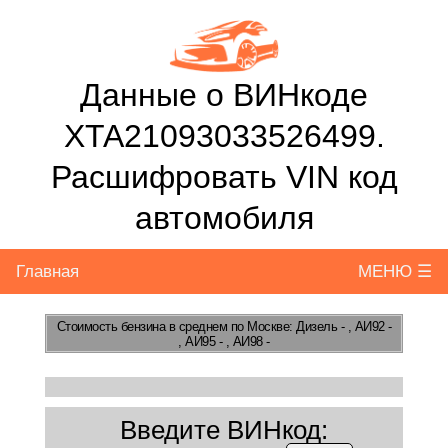
Данные о ВИНкоде
XTA21093033526499.
Расшифровать VIN код
автомобиля
Главная
МЕНЮ ☰
Стоимость бензина
в среднем по Москве: Дизель - , АИ92 -
, АИ95 - , АИ98 -
Введите ВИНкод: