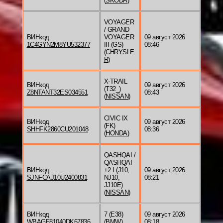
(
SKODA
)
VOYAGER
/ GRAND
ВИНкод
VOYAGER
09 август 2026
1C4GYN2M8YU532377
III (GS)
08:46
(
CHRYSLE
R
)
X-TRAIL
ВИНкод
09 август 2026
(T32_)
Z8NTANT32ES034551
08:43
(
NISSAN
)
CIVIC IX
ВИНкод
09 август 2026
(FK)
SHHFK2860CU201048
08:36
(
HONDA
)
QASHQAI /
QASHQAI
ВИНкод
+2 I (J10,
09 август 2026
SJNFCAJ10U2400831
NJ10,
08:21
JJ10E)
(
NISSAN
)
ВИНкод
7 (E38)
09 август 2026
WBAGF81040DK67836
(
BMW
)
08:18