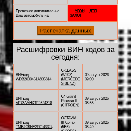
Проверьте дополнительно
УГОН
ДТП
Ваш автомобиль на:
ЗАЛОГ
Расшифровки ВИН кодов за
сегодня:
C-CLASS
ВИНкод
(W203)
09 август 2026
WDB2030461A835814
(
MERCEDE
09:00
S-BENZ
)
C4 Grand
ВИНкод
09 август 2026
Picasso II
VF73AAHXTFJ524318
08:55
(
CITROËN
)
OCTAVIA
ВИНкод
III Combi
09 август 2026
TMBJG9NE2F0143324
(5E5)
08:49