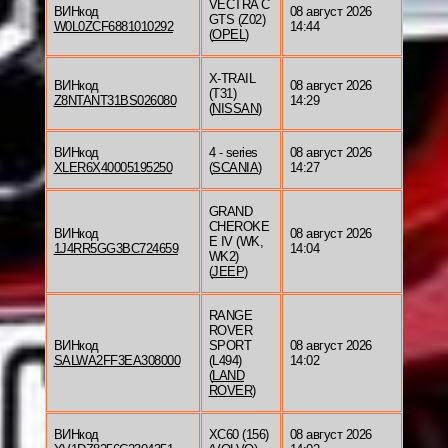
VECTRA C
ВИНкод
08 август 2026
GTS (Z02)
W0L0ZCF6881010292
14:44
(
OPEL
)
X-TRAIL
ВИНкод
08 август 2026
(T31)
Z8NTANT31BS026080
14:29
(
NISSAN
)
ВИНкод
4 - series
08 август 2026
XLER6X40005195250
(
SCANIA
)
14:27
GRAND
CHEROKE
ВИНкод
08 август 2026
E IV (WK,
1J4RR5GG3BC724659
14:04
WK2)
(
JEEP
)
RANGE
ROVER
ВИНкод
SPORT
08 август 2026
SALWA2FF3EA308000
(L494)
14:02
(
LAND
ROVER
)
ВИНкод
XC60 (156)
08 август 2026