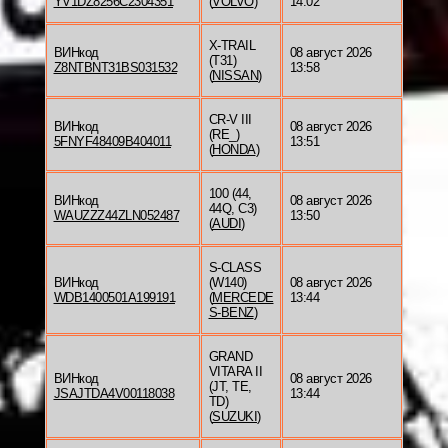
YV1DZ8256C2304351
(
VOLVO
)
14:02
X-TRAIL
ВИНкод
08 август 2026
(T31)
Z8NTBNT31BS031532
13:58
(
NISSAN
)
CR-V III
ВИНкод
08 август 2026
(RE_)
5FNYF48409B404011
13:51
(
HONDA
)
100 (44,
ВИНкод
08 август 2026
44Q, C3)
WAUZZZ44ZLN052487
13:50
(
AUDI
)
S-CLASS
ВИНкод
(W140)
08 август 2026
WDB1400501A199191
(
MERCEDE
13:44
S-BENZ
)
GRAND
VITARA II
ВИНкод
08 август 2026
(JT, TE,
JSAJTDA4V00118038
13:44
TD)
(
SUZUKI
)