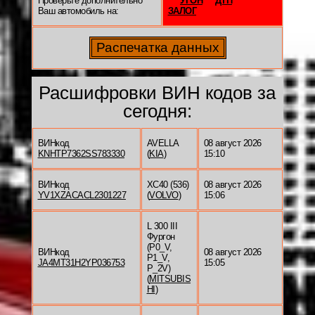
Проверьте дополнительно
УГОН
ДТП
Ваш автомобиль на:
ЗАЛОГ
Расшифровки ВИН кодов за
сегодня:
ВИНкод
AVELLA
08 август 2026
KNHTP7362SS783330
(
KIA
)
15:10
ВИНкод
XC40 (536)
08 август 2026
YV1XZACACL2301227
(
VOLVO
)
15:06
L 300 III
Фургон
(P0_V,
ВИНкод
08 август 2026
P1_V,
JA4MT31H2YP036753
15:05
P_2V)
(
MITSUBIS
HI
)