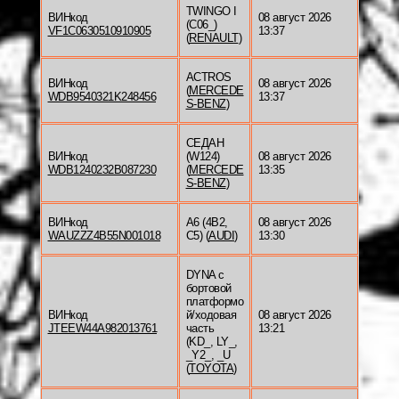
TWINGO I
ВИНкод
08 август 2026
(C06_)
VF1C0630510910905
13:37
(
RENAULT
)
ACTROS
ВИНкод
08 август 2026
(
MERCEDE
WDB9540321K248456
13:37
S-BENZ
)
СЕДАН
ВИНкод
(W124)
08 август 2026
WDB1240232B087230
(
MERCEDE
13:35
S-BENZ
)
ВИНкод
A6 (4B2,
08 август 2026
WAUZZZ4B55N001018
C5) (
AUDI
)
13:30
DYNA c
бортовой
платформо
ВИНкод
й/ходовая
08 август 2026
JTEEW44A982013761
часть
13:21
(KD_, LY_,
_Y2_, _U
(
TOYOTA
)