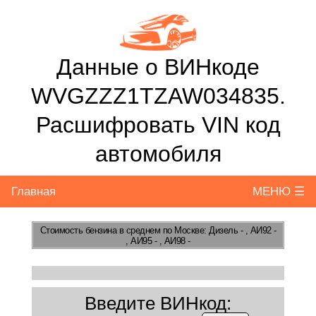
Данные о ВИНкоде
WVGZZZ1TZAW034835.
Расшифровать VIN код
автомобиля
Главная
МЕНЮ ☰
Стоимость бензина
в среднем по Москве: Дизель - , АИ92 -
, АИ95 - , АИ98 -
Введите ВИНкод: