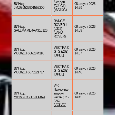
6 седан
ВИНкод
08 август 2026
(GJ, GL)
JMZGJ526801553200
14:59
(
MAZDA
)
RANGE
ROVER III
ВИНкод
08 август 2026
(L322)
SALLMAME4AA316126
14:59
(
LAND
ROVER
)
VECTRA C
ВИНкод
08 август 2026
GTS (Z02)
W0L0ZCF6861144110
14:57
(
OPEL
)
VECTRA C
ВИНкод
08 август 2026
GTS (Z02)
W0L0ZCF6871121714
14:46
(
OPEL
)
V40
Наклонная
ВИНкод
задняя
08 август 2026
YV1MZ6356D2006874
часть (525,
14:45
526)
(
VOLVO
)