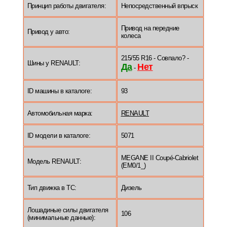
Принцип работы двигателя:
Непосредственный впрыск
Привод на передние
Привод у авто:
колеса
215/55 R16 - Совпало? -
Шины у RENAULT:
Да
Нет
-
ID машины в каталоге:
93
Автомобильная марка:
RENAULT
ID модели в каталоге:
5071
MEGANE II Coupé-Cabriolet
Модель RENAULT:
(EM0/1_)
Тип движка в ТС:
Дизель
Лошадиные силы двигателя
106
(минимальные данные):