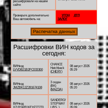
расшифровали на нашем
сайте:
Проверьте дополнительно
УГОН
ДТП
Ваш автомобиль на:
ЗАЛОГ
Расшифровки ВИН кодов за
сегодня:
CHANCE
ВИНкод
08 август 2026
Hatchback
LVVDB21B2PC033300
05:29
(
CHERY
)
3 седан
ВИНкод
08 август 2026
(BK)
JMZBK12Z281674108
05:20
(
MAZDA
)
SANDERO/
ВИНкод
STEPWAY
08 август 2026
X7LBSRB1KEH727270
I (BS_)
05:09