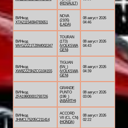
(
RENAULT
)
NOVA
ВИНкод
08 август 2026
(2105)
XTA21154094783651
04:46
(
LADA
)
TOURAN
ВИНкод
(1T3)
08 август 2026
WVGZZZ1TZ8W002247
(
VOLKSWA
04:43
GEN
)
TIGUAN
ВИНкод
(5N_)
08 август 2026
XW8ZZZ5NZCG104155
(
VOLKSWA
04:39
GEN
)
GRANDE
ВИНкод
PUNTO
08 август 2026
ZFA19900001793726
(199_)
03:06
(
ABARTH
)
ACCORD
ВИНкод
08 август 2026
VII (CL, CN)
JHMCL75205C211414
02:22
(
HONDA
)