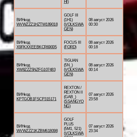
HI
)
GOLF III
ВИНкод
(1H1)
08 август 2026
WVWZZZ1HZTW189018
(
VOLKSWA
00:30
GEN
)
ВИНкод
FOCUS III
08 август 2026
X9FKXXEEBKCR69005
(
FORD
)
00:18
TIGUAN
ВИНкод
(5N_)
08 август 2026
XW8ZZZ5NZFG107483
(
VOLKSWA
00:14
GEN
)
REXTON /
REXTON II
ВИНкод
07 август 2026
(GAB_)
KPTGOB1FSCP315171
23:58
(
SSANGYO
NG
)
GOLF
PLUS
ВИНкод
07 август 2026
(5M1, 521)
WVWZZZ1KZBM618098
23:34
(
VOLKSWA