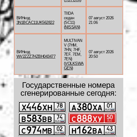
TIIDA
ВИНкод
седан
07 август 2026
3N1BCAC11UK562822
(SC11)
21:06
(
NISSAN
)
MULTIVAN
V (7HM,
7HN, 7HF,
ВИНкод
07 август 2026
7EF, 7EM,
WV2ZZZ7HZBH043477
20:50
7EN)
(
VOLKSWA
GEN
)
Государственные номера
сгенерированные сегодня: