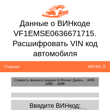
Данные о ВИНкоде
VF1EMSE0636671715.
Расшифровать VIN код
автомобиля
Главная
МЕНЮ ☰
Стоимость бензина
в среднем по Москве: Дизель - , АИ92 -
, АИ95 - , АИ98 -
Введите ВИНкод: