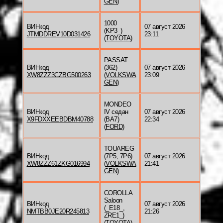
GEN
)
1000
ВИНкод
07 август 2026
(KP3_)
JTMDDREV10D031426
23:11
(
TOYOTA
)
PASSAT
ВИНкод
(362)
07 август 2026
XW8ZZZ3CZBG500263
(
VOLKSWA
23:09
GEN
)
MONDEO
ВИНкод
IV седан
07 август 2026
X9FDXXEEBDBM40788
(BA7)
22:34
(
FORD
)
TOUAREG
ВИНкод
(7P5, 7P6)
07 август 2026
XW8ZZZ61ZKG016994
(
VOLKSWA
21:41
GEN
)
COROLLA
Saloon
ВИНкод
07 август 2026
(_E18_,
NMTBB0JE20R245813
21:26
ZRE1_)
(
TOYOTA
)