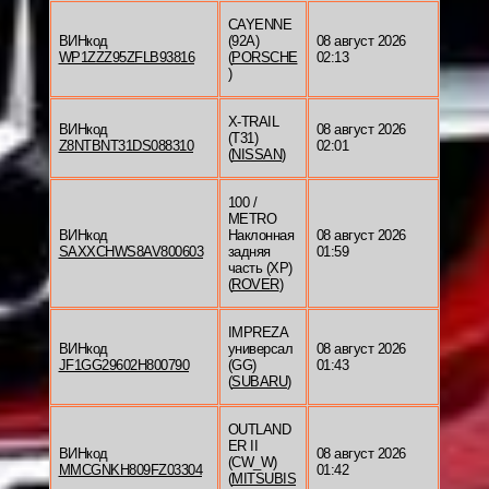
CAYENNE
ВИНкод
(92A)
08 август 2026
WP1ZZZ95ZFLB93816
(
PORSCHE
02:13
)
X-TRAIL
ВИНкод
08 август 2026
(T31)
Z8NTBNT31DS088310
02:01
(
NISSAN
)
100 /
METRO
ВИНкод
Наклонная
08 август 2026
SAXXCHWS8AV800603
задняя
01:59
часть (XP)
(
ROVER
)
IMPREZA
ВИНкод
универсал
08 август 2026
JF1GG29602H800790
(GG)
01:43
(
SUBARU
)
OUTLAND
ER II
ВИНкод
08 август 2026
(CW_W)
MMCGNKH809FZ03304
01:42
(
MITSUBIS