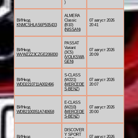
)
ALMERA
ВИНкод
Classic
07 август 2026
KNMCSHLAS6P505433
(B10)
20:41
(
NISSAN
)
PASSAT
Variant
ВИНкод
07 август 2026
(3C5)
WVWZZZ3CZGE206830
20:09
(
VOLKSWA
GEN
)
S-CLASS
ВИНкод
(W221)
07 август 2026
WDD2210711A002496
(
MERCEDE
20:07
S-BENZ
)
E-CLASS
ВИНкод
(W210)
07 август 2026
WDB2100351A740658
(
MERCEDE
20:00
S-BENZ
)
DISCOVER
Y SPORT
ВИНкод
07 август 2026