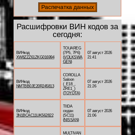
Расшифровки ВИН кодов за
сегодня:
TOUAREG
ВИНкод
(7P5, 7P6)
07 август 2026
XW8ZZZ61ZKG016994
(
VOLKSWA
21:41
GEN
)
COROLLA
Saloon
ВИНкод
07 август 2026
(_E18_,
NMTBB0JE20R245813
21:26
ZRE1_)
(
TOYOTA
)
TIIDA
ВИНкод
седан
07 август 2026
3N1BCAC11UK562822
(SC11)
21:06
(
NISSAN
)
MULTIVAN