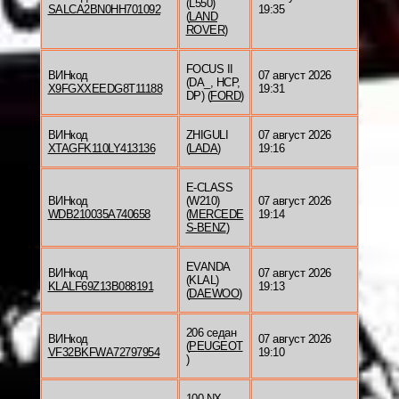
(L550)
SALCA2BN0HH701092
19:35
(
LAND
ROVER
)
FOCUS II
ВИНкод
07 август 2026
(DA_, HCP,
X9FGXXEEDG8T11188
19:31
DP) (
FORD
)
ВИНкод
ZHIGULI
07 август 2026
XTAGFK110LY413136
(
LADA
)
19:16
E-CLASS
ВИНкод
(W210)
07 август 2026
WDB210035A740658
(
MERCEDE
19:14
S-BENZ
)
EVANDA
ВИНкод
07 август 2026
(KLAL)
KLALF69Z13B088191
19:13
(
DAEWOO
)
206 седан
ВИНкод
07 август 2026
(
PEUGEOT
VF32BKFWA72797954
19:10
)
100 NX