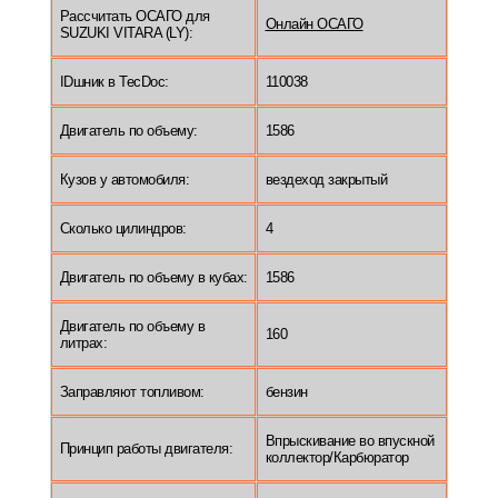
Рассчитать ОСАГО для
Онлайн ОСАГО
SUZUKI VITARA (LY):
IDшник в TecDoc:
110038
Двигатель по объему:
1586
Кузов у автомобиля:
вездеход закрытый
Сколько цилиндров:
4
Двигатель по объему в кубах:
1586
Двигатель по объему в
160
литрах:
Заправляют топливом:
бензин
Впрыскивание во впускной
Принцип работы двигателя:
коллектор/Карбюратор