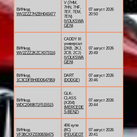
V (7HM,
7HN, 7HF,
ВИНкод
07 август 2026
7EF, 7EM,
WV2ZZZ7HZBH043477
20:50
7EN)
(
VOLKSWA
GEN
)
CADDY III
универсал
ВИНкод
(2KB, 2KJ,
07 август 2026
WV2ZZZ2KZCX073116
2CB, 2CJ)
20:49
(
VOLKSWA
GEN
)
ВИНкод
DART
07 август 2026
1C3CDFBH0DD647959
(
DODGE
)
20:46
GLK-
CLASS
ВИНкод
07 август 2026
(X204)
WDC2049871F515515
20:44
(
MERCEDE
S-BENZ
)
406 купе
ВИНкод
(8C)
07 август 2026
VF38CXFZE80659475
(
PEUGEOT
20:41