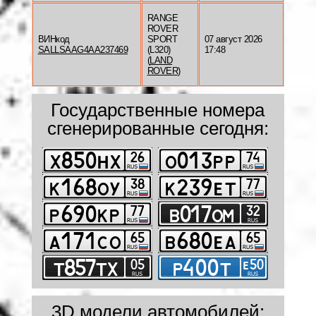
RANGE
ROVER
ВИНкод
SPORT
07 август 2026
SALLSAAG4AA237469
(L320)
17:48
(
LAND
ROVER
)
Государственные номера
сгенерированные сегодня:
3D модели автомобилей: