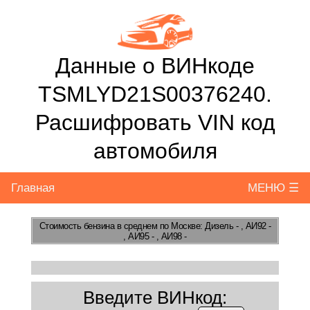
Данные о ВИНкоде
TSMLYD21S00376240.
Расшифровать VIN код
автомобиля
Главная
МЕНЮ ☰
Стоимость бензина
в среднем по Москве: Дизель - , АИ92 -
, АИ95 - , АИ98 -
Введите ВИНкод: