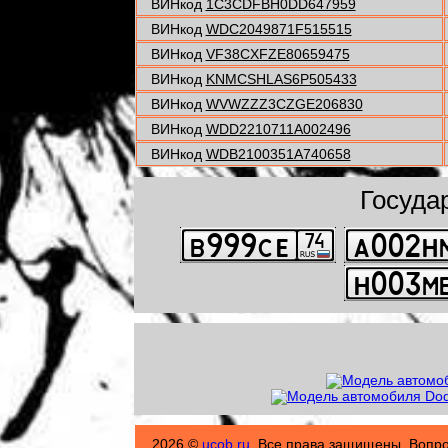
ВИНкод
1C3CDFBH0DD647959
ВИНкод
WDC2049871F515515
ВИНкод
VF38CXFZE80659475
ВИНкод
KNMCSHLAS6P505433
ВИНкод
WVWZZZ3CZGE206830
ВИНкод
WDD2210711A002496
ВИНкод
WDB2100351A740658
Госуда
2026 ©
ucob.ru
. Все права защищены. Вопр