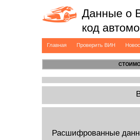
Данные о 
код автом
Главная
Проверить ВИН
Ново
СТОИМО
Расшифрованные данн