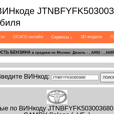
ВИНкоде JTNBFYFK503003
обиля
сти
ОСАГО онлайн
3D модели
П
Сервисы ↓
СТЬ БЕНЗИНА
в среднем по Москве: Дизель - , АИ92 - , АИ95 
Введите ВИНкод:
ые по ВИНкоду JTNBFYFK503003680