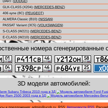
DART (
DODGE
)
GLK-CLASS (X204) (
MERCEDES-BENZ
)
406 купе (8C) (
PEUGEOT
)
ALMERA Classic (B10) (
NISSAN
)
PASSAT Variant (3C5) (
VOLKSWAGEN
)
S-CLASS (W221) (
MERCEDES-BENZ
)
E-CLASS (W210) (
MERCEDES-BENZ
)
рственные номера сгенерированные с
3D модели автомобилей:
осы и предложения: admin@ucob.ru. RSS:
Автоновости RSS.
Расшифр