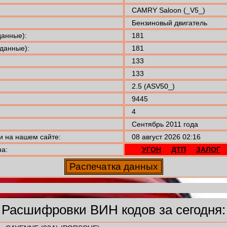
CAMRY Saloon (_V5_)
Бензиновый двигатель
анные):
181
данные):
181
133
133
2.5 (ASV50_)
9445
4
Сентябрь 2011 года
 на нашем сайте:
08 август 2026 02:16
а:
УГОН
ДТП
ЗАЛОГ
Расшифровки ВИН кодов за сегодня: