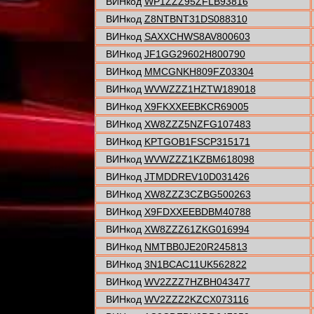
ВИНкод
WP1ZZZ95ZFLB93816
ВИНкод
Z8NTBNT31DS088310
ВИНкод
SAXXCHWS8AV800603
ВИНкод
JF1GG29602H800790
ВИНкод
MMCGNKH809FZ03304
ВИНкод
WVWZZZ1HZTW189018
ВИНкод
X9FKXXEEBKCR69005
ВИНкод
XW8ZZZ5NZFG107483
ВИНкод
KPTGOB1FSCP315171
ВИНкод
WVWZZZ1KZBM618098
ВИНкод
JTMDDREV10D031426
ВИНкод
XW8ZZZ3CZBG500263
ВИНкод
X9FDXXEEBDBM40788
ВИНкод
XW8ZZZ61ZKG016994
ВИНкод
NMTBB0JE20R245813
ВИНкод
3N1BCAC11UK562822
ВИНкод
WV2ZZZ7HZBH043477
ВИНкод
WV2ZZZ2KZCX073116