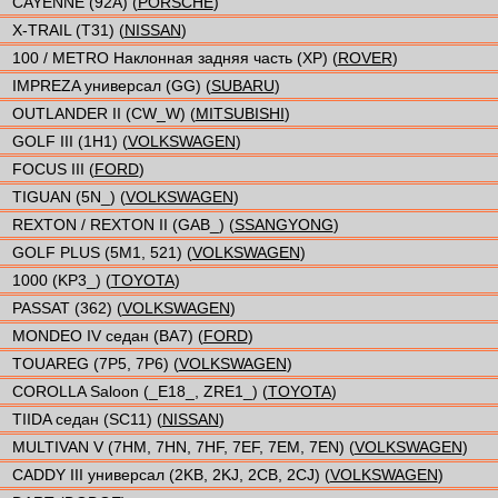
CAYENNE (92A) (
PORSCHE
)
X-TRAIL (T31) (
NISSAN
)
100 / METRO Наклонная задняя часть (XP) (
ROVER
)
IMPREZA универсал (GG) (
SUBARU
)
OUTLANDER II (CW_W) (
MITSUBISHI
)
GOLF III (1H1) (
VOLKSWAGEN
)
FOCUS III (
FORD
)
TIGUAN (5N_) (
VOLKSWAGEN
)
REXTON / REXTON II (GAB_) (
SSANGYONG
)
GOLF PLUS (5M1, 521) (
VOLKSWAGEN
)
1000 (KP3_) (
TOYOTA
)
PASSAT (362) (
VOLKSWAGEN
)
MONDEO IV седан (BA7) (
FORD
)
TOUAREG (7P5, 7P6) (
VOLKSWAGEN
)
COROLLA Saloon (_E18_, ZRE1_) (
TOYOTA
)
TIIDA седан (SC11) (
NISSAN
)
MULTIVAN V (7HM, 7HN, 7HF, 7EF, 7EM, 7EN) (
VOLKSWAGEN
)
CADDY III универсал (2KB, 2KJ, 2CB, 2CJ) (
VOLKSWAGEN
)