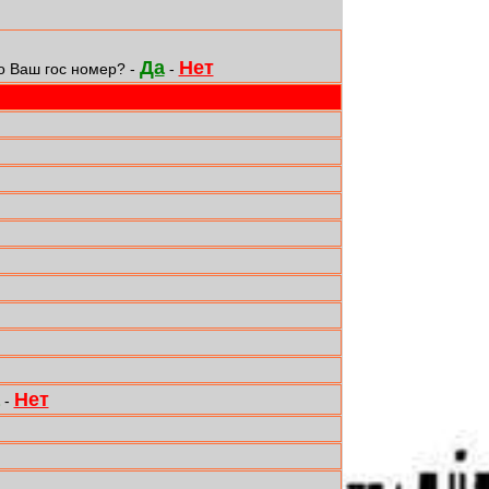
Да
Нет
о Ваш гос номер? -
-
Нет
-