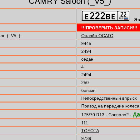
CAMRY Saloon (_V5_)
- Эт
!!!ПРОВЕРИТЬ ЗАПИСИ!!!
n (_V5_):
Онлайн ОСАГО
9445
2494
седан
4
2494
250
бензин
Непосредственный впрыск
Привод на передние колеса
Да
175/70 R13 - Совпало? -
111
TOYOTA
9739