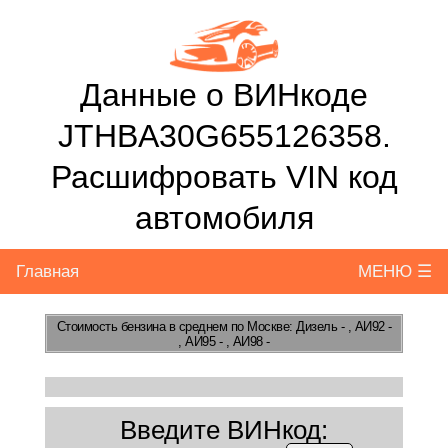
Данные о ВИНкоде
JTHBA30G655126358.
Расшифровать VIN код
автомобиля
Главная
МЕНЮ ☰
Стоимость бензина
в среднем по Москве: Дизель - , АИ92 -
, АИ95 - , АИ98 -
Введите ВИНкод: