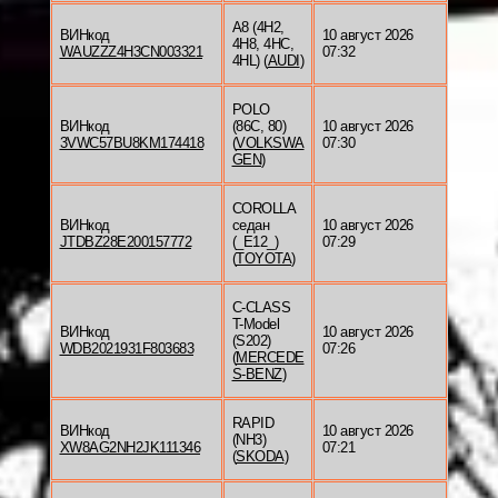
A8 (4H2,
ВИНкод
10 август 2026
4H8, 4HC,
WAUZZZ4H3CN003321
07:32
4HL) (
AUDI
)
POLO
ВИНкод
(86C, 80)
10 август 2026
3VWC57BU8KM174418
(
VOLKSWA
07:30
GEN
)
COROLLA
ВИНкод
седан
10 август 2026
JTDBZ28E200157772
(_E12_)
07:29
(
TOYOTA
)
C-CLASS
T-Model
ВИНкод
10 август 2026
(S202)
WDB2021931F803683
07:26
(
MERCEDE
S-BENZ
)
RAPID
ВИНкод
10 август 2026
(NH3)
XW8AG2NH2JK111346
07:21
(
SKODA
)