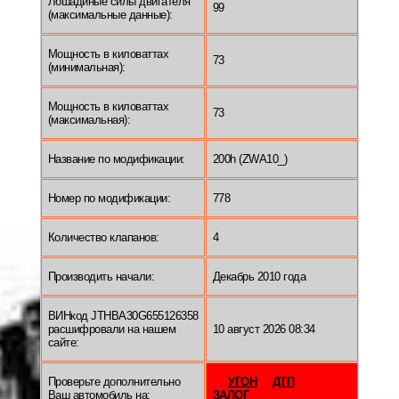
Лошадиные силы двигателя
99
(максимальные данные):
Мощность в киловаттах
73
(минимальная):
Мощность в киловаттах
73
(максимальная):
Название по модификации:
200h (ZWA10_)
Номер по модификации:
778
Количество клапанов:
4
Производить начали:
Декабрь 2010 года
ВИНкод JTHBA30G655126358
расшифровали на нашем
10 август 2026 08:34
сайте:
Проверьте дополнительно
УГОН
ДТП
Ваш автомобиль на:
ЗАЛОГ