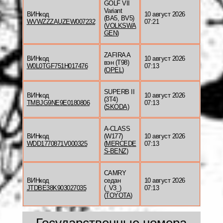
GOLF VII
Variant
ВИНкод
10 август 2026
(BA5, BV5)
WVWZZZAUZEW007232
07:21
(
VOLKSWA
GEN
)
ZAFIRA A
ВИНкод
10 август 2026
вэн (T98)
W0L0TGF751H017476
07:13
(
OPEL
)
SUPERB II
ВИНкод
10 август 2026
(3T4)
TMBJG9NE9E0180806
07:13
(
SKODA
)
A-CLASS
ВИНкод
(W177)
10 август 2026
WDD1770871V000325
(
MERCEDE
07:13
S-BENZ
)
CAMRY
ВИНкод
седан
10 август 2026
JTDBE38K903027035
(_V3_)
07:13
(
TOYOTA
)
Государственные номера