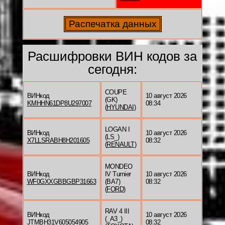
Расшифровки ВИН кодов за
сегодня:
COUPE
ВИНкод
10 август 2026
(GK)
KMHHN61DP8U297007
08:34
(
HYUNDAI
)
LOGAN I
ВИНкод
10 август 2026
(LS_)
X7LLSRABH8H201605
08:32
(
RENAULT
)
MONDEO
ВИНкод
IV Turnier
10 август 2026
WF0GXXGBBGBP31663
(BA7)
08:32
(
FORD
)
RAV 4 III
ВИНкод
10 август 2026
(_A3_)
JTMBH31V605054905
08:32