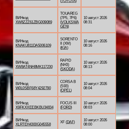
(
TOYOTA
)
TOUAREG
ВИНкод
(7P5, 7P6)
10 август 2026
XW8ZZZ61ZBG009089
(
VOLKSWA
08:31
GEN
)
SORENTO
ВИНкод
10 август 2026
II (XM)
KNAKU811DA5006109
08:16
(
KIA
)
RAPID
ВИНкод
10 август 2026
(NH3)
XW8AT4NH8MK117230
08:13
(
SKODA
)
CORSA B
ВИНкод
10 август 2026
(S93)
W0L0SBF68Y4292790
08:04
(
OPEL
)
ВИНкод
FOCUS III
10 август 2026
X9FKXXEEBKBU34834
(
FORD
)
08:03
ВИНкод
10 август 2026
XF (
DAF
)
XLRTEH4300G045558
08:00