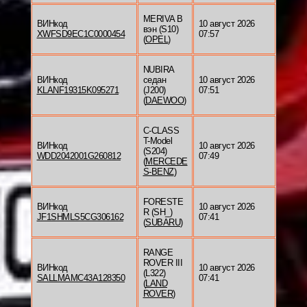
MERIVA B
ВИНкод
10 август 2026
вэн (S10)
XWFSD9EC1C0000454
07:57
(
OPEL
)
NUBIRA
ВИНкод
седан
10 август 2026
KLANF19315K095271
(J200)
07:51
(
DAEWOO
)
C-CLASS
T-Model
ВИНкод
10 август 2026
(S204)
WDD2042001G260812
07:49
(
MERCEDE
S-BENZ
)
FORESTE
ВИНкод
10 август 2026
R (SH_)
JF1SHMLS5CG306162
07:41
(
SUBARU
)
RANGE
ROVER III
ВИНкод
10 август 2026
(L322)
SALLMAMC43A128350
07:41
(
LAND
ROVER
)