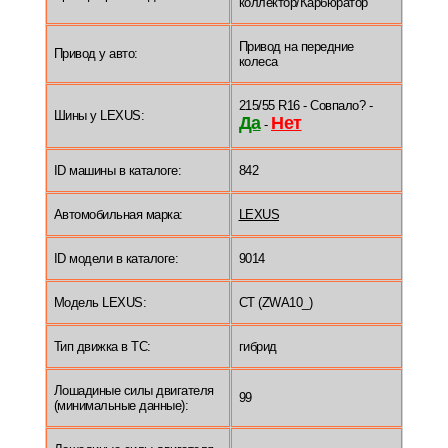
коллектор/Карбюратор
Привод на передние
Привод у авто:
колеса
215/55 R16 - Совпало? -
Шины у LEXUS:
Да
Нет
-
ID машины в каталоге:
842
Автомобильная марка:
LEXUS
ID модели в каталоге:
9014
Модель LEXUS:
CT (ZWA10_)
Тип движка в ТС:
гибрид
Лошадиные силы двигателя
99
(минимальные данные):