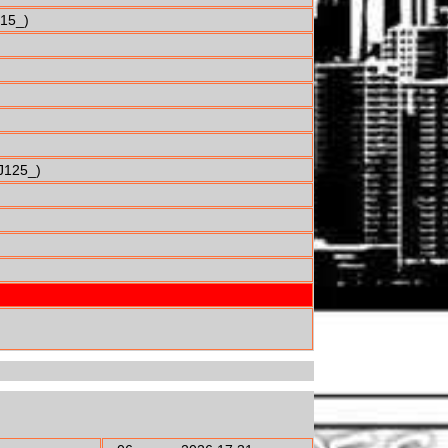
15_)
J125_)