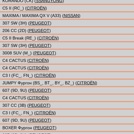
KORANDO (CK) (
SSANGYONG
)
C5 II (RC_) (
CITROËN
)
MAXIMA / MAXIMA QX V (A33) (
NISSAN
)
307 SW (3H) (
PEUGEOT
)
206 CC (2D) (
PEUGEOT
)
C5 II Break (RE_) (
CITROËN
)
307 SW (3H) (
PEUGEOT
)
3008 SUV (M_) (
PEUGEOT
)
C4 CACTUS (
CITROËN
)
C4 CACTUS (
CITROËN
)
C3 I (FC_, FN_) (
CITROËN
)
JUMPY Фургон (BS_, BT_, BY_, BZ_) (
CITROËN
)
607 (9D, 9U) (
PEUGEOT
)
C4 CACTUS (
CITROËN
)
307 CC (3B) (
PEUGEOT
)
C3 I (FC_, FN_) (
CITROËN
)
607 (9D, 9U) (
PEUGEOT
)
BOXER Фургон (
PEUGEOT
)