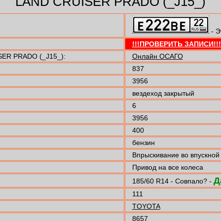
LAND CRUISER PRADO (_J15_)
- Э
!!!ПРОВЕРИТЬ ЗАПИСИ!!!
ER PRADO (_J15_):
Онлайн ОСАГО
837
3956
вездеход закрытый
6
3956
400
бензин
Впрыскивание во впускной
Привод на все колеса
Д
185/60 R14 - Совпало? -
111
TOYOTA
8657