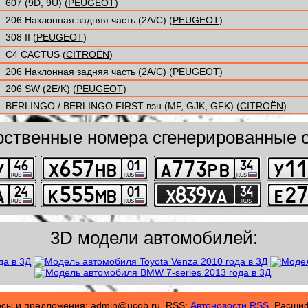
607 (9D, 9U) (
PEUGEOT
)
206 Наклонная задняя часть (2A/C) (
PEUGEOT
)
308 II (
PEUGEOT
)
C4 CACTUS (
CITROËN
)
206 Наклонная задняя часть (2A/C) (
PEUGEOT
)
206 SW (2E/K) (
PEUGEOT
)
BERLINGO / BERLINGO FIRST вэн (MF, GJK, GFK) (
CITROËN
)
рственные номера сгенерированные с
3D модели автомобилей:
осы и предложения: admin@ucob.ru. RSS:
Автоновости RSS.
Расшифр