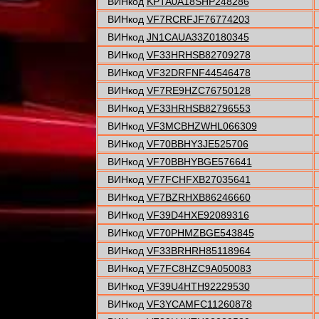
ВИНкод
KPTA0A18SHP248286
ВИНкод
VF7RCRFJF76774203
ВИНкод
JN1CAUA33Z0180345
ВИНкод
VF33HRHSB82709278
ВИНкод
VF32DRFNF44546478
ВИНкод
VF7RE9HZC76750128
ВИНкод
VF33HRHSB82796553
ВИНкод
VF3MCBHZWHL066309
ВИНкод
VF70BBHY3JE525706
ВИНкод
VF70BBHYBGE576641
ВИНкод
VF7FCHFXB27035641
ВИНкод
VF7BZRHXB86246660
ВИНкод
VF39D4HXE92089316
ВИНкод
VF70PHMZBGE543845
ВИНкод
VF33BRHRH85118964
ВИНкод
VF7FC8HZC9A050083
ВИНкод
VF39U4HTH92229530
ВИНкод
VF3YCAMFC11260878