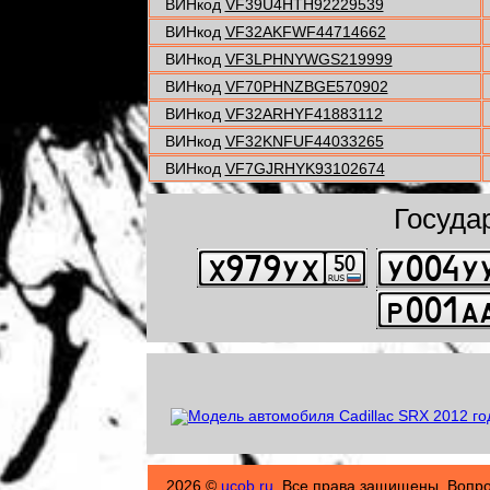
ВИНкод
VF39U4HTH92229539
ВИНкод
VF32AKFWF44714662
ВИНкод
VF3LPHNYWGS219999
ВИНкод
VF70PHNZBGE570902
ВИНкод
VF32ARHYF41883112
ВИНкод
VF32KNFUF44033265
ВИНкод
VF7GJRHYK93102674
Госуда
2026 ©
ucob.ru
. Все права защищены. Вопр