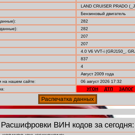
LAND CRUISER PRADO (_J
Бензиновый двигатель
анные):
282
данные):
282
207
207
4.0 V6 VVT-i (GRJ150_, GR
837
4
Август 2009 года
 на нашем сайте:
06 август 2026 17:32
а:
УГОН
ДТП
ЗАЛОГ
Расшифровки ВИН кодов за сегодня: