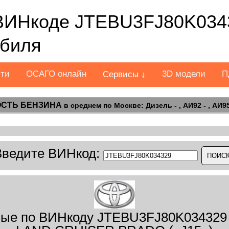
ВИНкоде JTEBU3FJ80K034
обиля
сти
ОСАГО онлайн
3D модели
П
Сервисы ↓
СТЬ БЕНЗИНА
в среднем по Москве: Дизель - , АИ92 - , АИ95 
Введите ВИНкод:
ые по ВИНкоду JTEBU3FJ80K034329