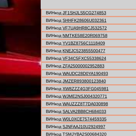
ВИНкод
JF1SHJLS5CG274853
ВИНкод
SHHFK28606U032361
ВИНкод
VF7UA9HR8CJ532572
ВИНкод
NMTKE58E20R069758
ВИНкод
YV1BZ8756C1118409
ВИНкод
KNEJC523855500477
ВИНкод
VF34C5FXC55338624
ВИНкод
ZFA25000002952883
ВИНкод
WAUDC28D0YA190493
ВИНкод
JMZER893800123840
ВИНкод
XW8ZZZ4G3FG045981
ВИНкод
WJME2NSJ004320771
ВИНкод
WAUZZZ8T7DA030898
ВИНкод
SALVA2BB8CH684033
ВИНкод
W0L0XCE7574459335
ВИНкод
SJNFAAJ10U2924997
ВИНкод
TSMJYBA2S00684320