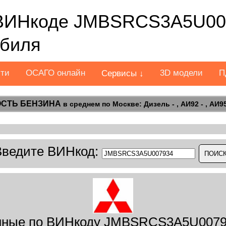
ВИНкоде JMBSRCS3A5U007
обиля
сти
ОСАГО онлайн
3D модели
П
Сервисы ↓
СТЬ БЕНЗИНА
в среднем по Москве: Дизель - , АИ92 - , АИ95 
Введите ВИНкод:
ные по ВИНкоду JMBSRCS3A5U0079