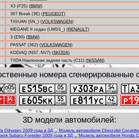
X3 (F25) (
BMW
)
307 Break (3E) (
PEUGEOT
)
TIGUAN (5N_) (
VOLKSWAGEN
)
MEGANE II седан (LM0/1_) (
RENAULT
)
3 (E90) (
BMW
)
PASSAT (362) (
VOLKSWAGEN
)
KODIAQ (NS7, NV7) (
SKODA
)
TIIDA Наклонная задняя часть (C11) (
NISSAN
)
рственные номера сгенерированные с
3D модели автомобилей: