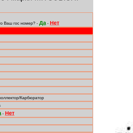
Да
Нет
то Ваш гос номер? -
-
коллектор/Карбюратор
а
а
Нет
-