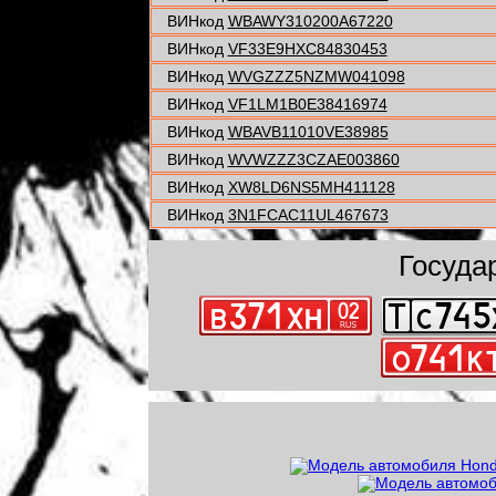
ВИНкод
WBAWY310200A67220
ВИНкод
VF33E9HXC84830453
ВИНкод
WVGZZZ5NZMW041098
ВИНкод
VF1LM1B0E38416974
ВИНкод
WBAVB11010VE38985
ВИНкод
WVWZZZ3CZAE003860
ВИНкод
XW8LD6NS5MH411128
ВИНкод
3N1FCAC11UL467673
Госуда