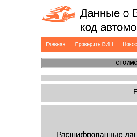
Данные о 
код автом
Главная
Проверить ВИН
Ново
СТОИМО
Расшифрованные дан