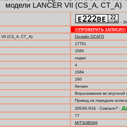
модели LANCER VII (CS_A, CT_A)
- Э
!!!ПРОВЕРИТЬ ЗАПИСИ!!!
II (CS_A, CT_A):
Онлайн ОСАГО
17751
1584
седан
4
1584
160
бензин
Впрыскивание во впускной 
Привод на передние колес
Д
205/55 R16 - Совпало? -
77
MITSUBISHI