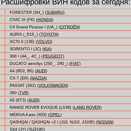
Расшифровки ВИН кодов за сегодня:
FORESTER (SH_) (
SUBARU
)
CIVIC IX (FK) (
HONDA
)
C4 Grand Picasso I (UA_) (
CITROËN
)
AURIS (_E15_) (
TOYOTA
)
XC70 II (136) (
VOLVO
)
SORENTO I (JC) (
KIA
)
308 I (4A_, 4C_) (
PEUGEOT
)
DUCATO автобус (250_, 290_) (
FIAT
)
A4 (8D2, B5) (
AUDI
)
CX-7 (ER) (
MAZDA
)
PASSAT (362) (
VOLKSWAGEN
)
390 (
TVR
)
A5 (8T3) (
AUDI
)
RANGE ROVER EVOQUE (L538) (
LAND ROVER
)
MERIVA A вэн (X03) (
OPEL
)
QASHQAI / QASHQAI +2 I (J10, NJ10, JJ10E) (
NISSAN
)
SX4 (JY) (
SUZUKI
)