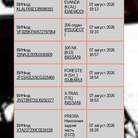
EVANDA
ВИНкод
07 август 2026
(KLAL)
KLALF69Z13B088191
19:13
(
DAEWOO
)
206 седан
ВИНкод
07 август 2026
(
PEUGEOT
VF32BKFWA72797954
19:10
)
100 NX
ВИНкод
07 август 2026
(B13)
Z8NAJL00050160609
18:57
(
NISSAN
)
FORESTE
ВИНкод
07 август 2026
R (SH_)
JF1SHJLS5CG323460
18:54
(
SUBARU
)
X-TRAIL
ВИНкод
07 август 2026
(T31)
JN1TBNT31U0202177
18:53
(
NISSAN
)
PRIORA
Наклонная
ВИНкод
задняя
07 август 2026
XTA217230C0224138
часть
18:28
(2172)