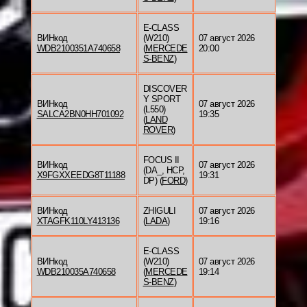
E-CLASS
ВИНкод
(W210)
07 август 2026
WDB2100351A740658
(
MERCEDE
20:00
S-BENZ
)
DISCOVER
Y SPORT
ВИНкод
07 август 2026
(L550)
SALCA2BN0HH701092
19:35
(
LAND
ROVER
)
FOCUS II
ВИНкод
07 август 2026
(DA_, HCP,
X9FGXXEEDG8T11188
19:31
DP) (
FORD
)
ВИНкод
ZHIGULI
07 август 2026
XTAGFK110LY413136
(
LADA
)
19:16
E-CLASS
ВИНкод
(W210)
07 август 2026
WDB210035A740658
(
MERCEDE
19:14
S-BENZ
)