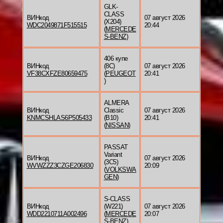
GLK-
CLASS
ВИНкод
07 август 2026
(X204)
WDC2049871F515515
20:44
(
MERCEDE
S-BENZ
)
406 купе
ВИНкод
(8C)
07 август 2026
VF38CXFZE80659475
(
PEUGEOT
20:41
)
ALMERA
ВИНкод
Classic
07 август 2026
KNMCSHLAS6P505433
(B10)
20:41
(
NISSAN
)
PASSAT
Variant
ВИНкод
07 август 2026
(3C5)
WVWZZZ3CZGE206830
20:09
(
VOLKSWA
GEN
)
S-CLASS
ВИНкод
(W221)
07 август 2026
WDD2210711A002496
(
MERCEDE
20:07
S-BENZ
)