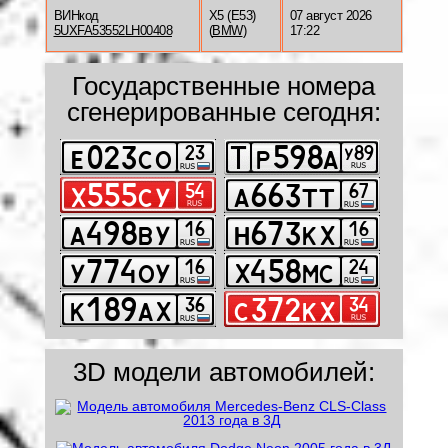
ВИНкод
X5 (E53)
07 август 2026
5UXFA53552LH00408
(
BMW
)
17:22
Государственные номера
сгенерированные сегодня:
3D модели автомобилей: