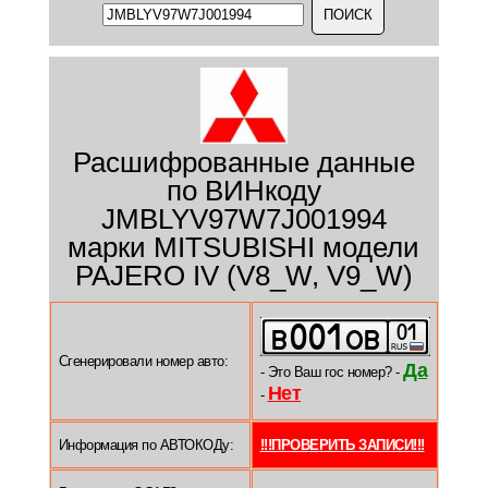
Расшифрованные данные
по ВИНкоду
JMBLYV97W7J001994
марки MITSUBISHI модели
PAJERO IV (V8_W, V9_W)
Сгенерировали номер авто:
Да
- Это Ваш гос номер? -
Нет
-
Информация по АВТОКОДу:
!!!ПРОВЕРИТЬ ЗАПИСИ!!!