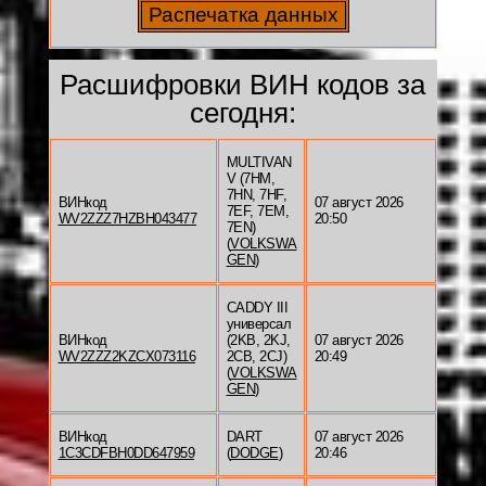
Расшифровки ВИН кодов за
сегодня:
MULTIVAN
V (7HM,
7HN, 7HF,
ВИНкод
07 август 2026
7EF, 7EM,
WV2ZZZ7HZBH043477
20:50
7EN)
(
VOLKSWA
GEN
)
CADDY III
универсал
ВИНкод
(2KB, 2KJ,
07 август 2026
WV2ZZZ2KZCX073116
2CB, 2CJ)
20:49
(
VOLKSWA
GEN
)
ВИНкод
DART
07 август 2026
1C3CDFBH0DD647959
(
DODGE
)
20:46