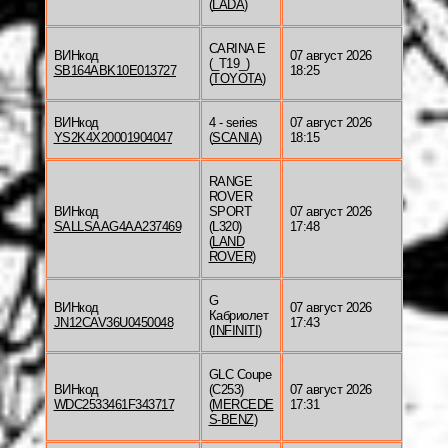
(
LADA
)
CARINA E
ВИНкод
07 август 2026
(_T19_)
SB164ABK10E013727
18:25
(
TOYOTA
)
ВИНкод
4 - series
07 август 2026
YS2K4X20001904047
(
SCANIA
)
18:15
RANGE
ROVER
ВИНкод
SPORT
07 август 2026
SALLSAAG4AA237469
(L320)
17:48
(
LAND
ROVER
)
G
ВИНкод
07 август 2026
Кабриолет
JN12CAV36U0450048
17:43
(
INFINITI
)
GLC Coupe
ВИНкод
(C253)
07 август 2026
WDC2533461F343717
(
MERCEDE
17:31
S-BENZ
)