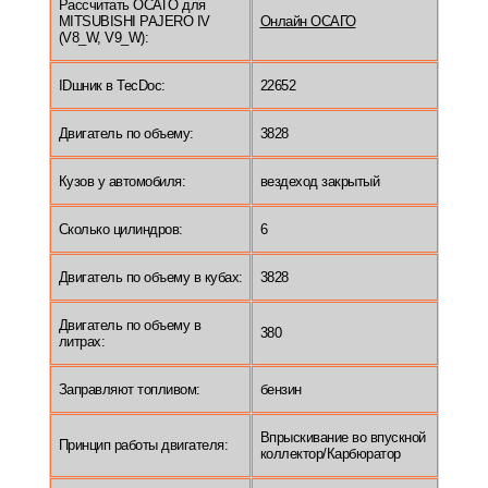
Рассчитать ОСАГО для
MITSUBISHI PAJERO IV
Онлайн ОСАГО
(V8_W, V9_W):
IDшник в TecDoc:
22652
Двигатель по объему:
3828
Кузов у автомобиля:
вездеход закрытый
Сколько цилиндров:
6
Двигатель по объему в кубах:
3828
Двигатель по объему в
380
литрах:
Заправляют топливом:
бензин
Впрыскивание во впускной
Принцип работы двигателя:
коллектор/Карбюратор