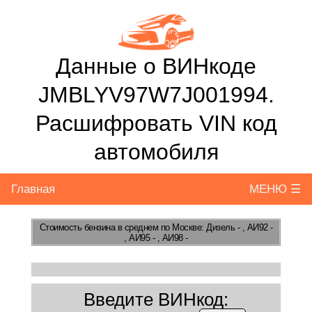
Данные о ВИНкоде
JMBLYV97W7J001994.
Расшифровать VIN код
автомобиля
Главная
МЕНЮ ☰
Стоимость бензина
в среднем по Москве: Дизель - , АИ92 -
, АИ95 - , АИ98 -
Введите ВИНкод: