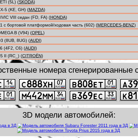
ETI (5L) (
SKODA
)
X-5 (KE, GH) (
MAZDA
)
IVIC VIII седан (FD, FA) (
HONDA
)
1 c бортовой платформой/ходовая часть (602) (
MERCEDES-BENZ
)
MEGA B (V94) (
OPEL
)
3 (8UB, 8UG) (
AUDI
)
6 (4F2, C6) (
AUDI
)
5 II (RC_) (
CITROËN
)
рственные номера сгенерированные с
3D модели автомобилей: