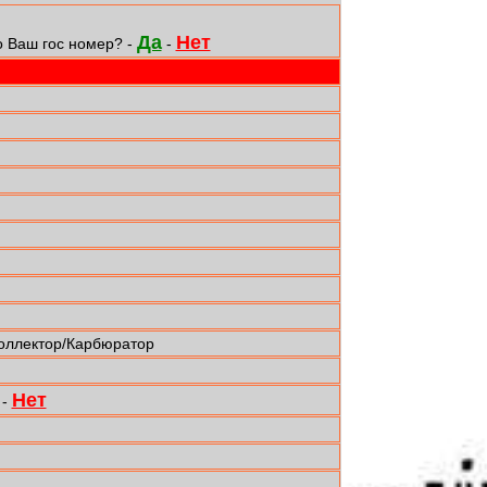
Да
Нет
о Ваш гос номер? -
-
коллектор/Карбюратор
Нет
-