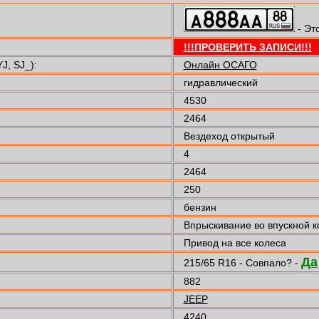
- Эт
!!!ПРОВЕРИТЬ ЗАПИСИ!!!
, SJ_):
Онлайн ОСАГО
гидравлический
4530
2464
Вездеход открытый
4
2464
250
бензин
Впрыскивание во впускной 
Привод на все колеса
Да
215/65 R16 - Совпало? -
882
JEEP
4240