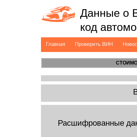
Данные о 
код автом
Главная
Проверить ВИН
Ново
СТОИМО
Расшифрованные дан