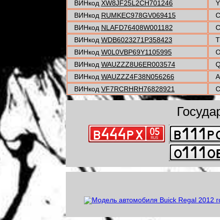
ВИНкод
XW8JF25L2CH701246
Y
ВИНкод
RUMKEC978GV069415
C
ВИНкод
NLAFD76408W001182
C
ВИНкод
WDB6023271P358423
T
ВИНкод
W0L0VBP69Y1105995
O
ВИНкод
WAUZZZ8U6ER003574
Q
ВИНкод
WAUZZZ4F38N056266
A
ВИНкод
VF7RCRHRH76828921
C
Госуда