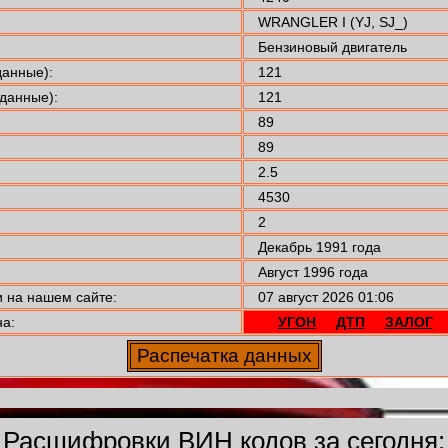
WRANGLER I (YJ, SJ_)
Бензиновый двигатель
анные):
121
данные):
121
89
89
2.5
4530
2
Декабрь 1991 года
Август 1996 года
на нашем сайте:
07 август 2026 01:06
а:
УГОН
ДТП
ЗАЛОГ
Расшифровки ВИН кодов за сегодня: