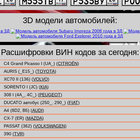
3D модели автомобилей:
Расшифровки ВИН кодов за сегодня:
C4 Grand Picasso I (UA_) (
CITROËN
)
AURIS (_E15_) (
TOYOTA
)
XC70 II (136) (
VOLVO
)
SORENTO I (JC) (
KIA
)
308 I (4A_, 4C_) (
PEUGEOT
)
DUCATO автобус (250_, 290_) (
FIAT
)
A4 (8D2, B5) (
AUDI
)
CX-7 (ER) (
MAZDA
)
PASSAT (362) (
VOLKSWAGEN
)
390 (
TVR
)