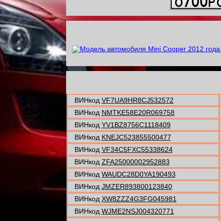
ВИНкод
VF7UA9HR8CJ532572
ВИНкод
NMTKE58E20R069758
ВИНкод
YV1BZ8756C1118409
ВИНкод
KNEJC523855500477
ВИНкод
VF34C5FXC55338624
ВИНкод
ZFA25000002952883
ВИНкод
WAUDC28D0YA190493
ВИНкод
JMZER893800123840
ВИНкод
XW8ZZZ4G3FG045981
ВИНкод
WJME2NSJ004320771