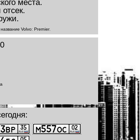
название Volvo: Premier.
60
та
егодня: