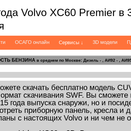
ода Volvo XC60 Premier в
я
сти
ОСАГО онлайн
3D модели
П
Сервисы ↓
СТЬ БЕНЗИНА
в среднем по Москве: Дизель - , АИ92 - , АИ95 
жете скачать бесплатно модель CUV
. Формат скачивания SWF. Вы сможете 
15 года выпуска снаружи, но и посид
отреть приборную панель, кресла и 
ланы с настоящих Volvo и ни чем не о