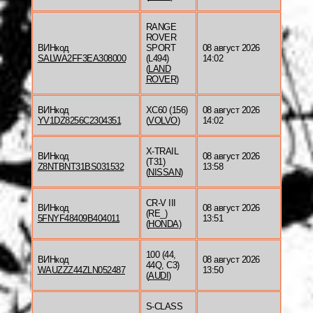
RANGE
ROVER
ВИНкод
SPORT
08 август 2026
SALWA2FF3EA308000
(L494)
14:02
(
LAND
ROVER
)
ВИНкод
XC60 (156)
08 август 2026
YV1DZ8256C2304351
(
VOLVO
)
14:02
X-TRAIL
ВИНкод
08 август 2026
(T31)
Z8NTBNT31BS031532
13:58
(
NISSAN
)
CR-V III
ВИНкод
08 август 2026
(RE_)
5FNYF48409B404011
13:51
(
HONDA
)
100 (44,
ВИНкод
08 август 2026
44Q, C3)
WAUZZZ44ZLN052487
13:50
(
AUDI
)
S-CLASS