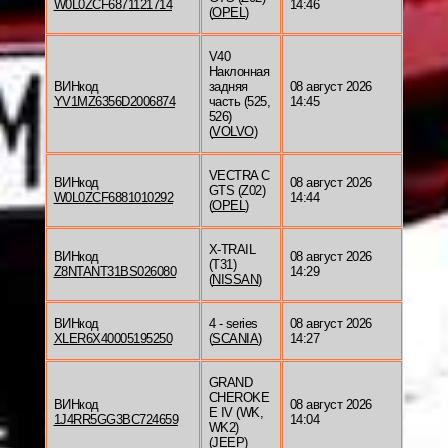
W0L0ZCF6871121714
14:46
(
OPEL
)
V40
Наклонная
ВИНкод
задняя
08 август 2026
YV1MZ6356D2006874
часть (525,
14:45
526)
(
VOLVO
)
VECTRA C
ВИНкод
08 август 2026
GTS (Z02)
W0L0ZCF6881010292
14:44
(
OPEL
)
X-TRAIL
ВИНкод
08 август 2026
(T31)
Z8NTANT31BS026080
14:29
(
NISSAN
)
ВИНкод
4 - series
08 август 2026
XLER6X40005195250
(
SCANIA
)
14:27
GRAND
CHEROKE
ВИНкод
08 август 2026
E IV (WK,
1J4RR5GG3BC724659
14:04
WK2)
(
JEEP
)