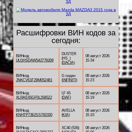
Расшифровки ВИН кодов за
сегодня:
DUSTER
ВИНкод
08 август 2026
(HS_)
UU1HSDAW542779208
15:34
(
DACIA
)
ВИНкод
G седан
08 август 2026
JNKCV61F29M052481
(
INFINITI
)
15:23
ВИНкод
LF 45
08 август 2026
XLRAE45GF0L358522
(
DAF
)
15:19
ВИНкод
AVELLA
08 август 2026
KNHTP7362SS783330
(
KIA
)
15:10
ВИНкод
XC40 (536)
08 август 2026