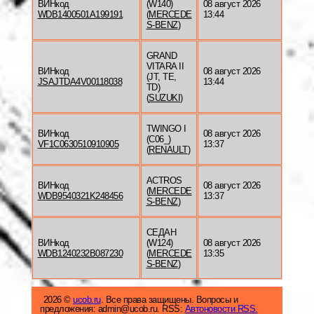
ВИНкод
(W140)
08 август 2026
WDB1400501A199191
(
MERCEDE
13:44
S-BENZ
)
GRAND
VITARA II
ВИНкод
08 август 2026
(JT, TE,
JSAJTDA4V00118038
13:44
TD)
(
SUZUKI
)
TWINGO I
ВИНкод
08 август 2026
(C06_)
VF1C0630510910905
13:37
(
RENAULT
)
ACTROS
ВИНкод
08 август 2026
(
MERCEDE
WDB9540321K248456
13:37
S-BENZ
)
СЕДАН
ВИНкод
(W124)
08 август 2026
WDB1240232B087230
(
MERCEDE
13:35
S-BENZ
)
2026 ©
ucob.ru
. Все права защищены. Вопросы и
предложения: admin@ucob.ru. RSS:
Автоновости RSS.