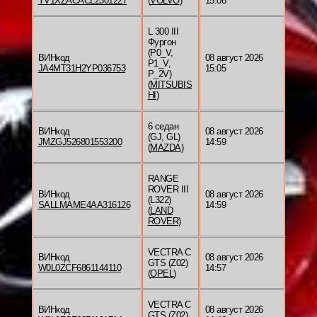
YV1XZACACL2301227
(
VOLVO
)
15:06
L 300 III
Фургон
(P0_V,
ВИНкод
08 август 2026
P1_V,
JA4MT31H2YP036753
15:05
P_2V)
(
MITSUBIS
HI
)
6 седан
ВИНкод
08 август 2026
(GJ, GL)
JMZGJ526801553200
14:59
(
MAZDA
)
RANGE
ROVER III
ВИНкод
08 август 2026
(L322)
SALLMAME4AA316126
14:59
(
LAND
ROVER
)
VECTRA C
ВИНкод
08 август 2026
GTS (Z02)
W0L0ZCF6861144110
14:57
(
OPEL
)
VECTRA C
ВИНкод
08 август 2026
GTS (Z02)