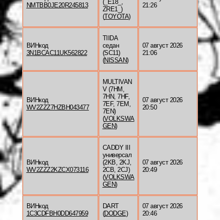
(_E18_,
NMTBB0JE20R245813
21:26
ZRE1_)
(
TOYOTA
)
TIIDA
ВИНкод
седан
07 август 2026
3N1BCAC11UK562822
(SC11)
21:06
(
NISSAN
)
MULTIVAN
V (7HM,
7HN, 7HF,
ВИНкод
07 август 2026
7EF, 7EM,
WV2ZZZ7HZBH043477
20:50
7EN)
(
VOLKSWA
GEN
)
CADDY III
универсал
ВИНкод
(2KB, 2KJ,
07 август 2026
WV2ZZZ2KZCX073116
2CB, 2CJ)
20:49
(
VOLKSWA
GEN
)
ВИНкод
DART
07 август 2026
1C3CDFBH0DD647959
(
DODGE
)
20:46