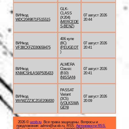
GLK-
CLASS
ВИНкод
07 август 2026
(X204)
WDC2049871F515515
20:44
(
MERCEDE
S-BENZ
)
406 купе
ВИНкод
(8C)
07 август 2026
VF38CXFZE80659475
(
PEUGEOT
20:41
)
ALMERA
ВИНкод
Classic
07 август 2026
KNMCSHLAS6P505433
(B10)
20:41
(
NISSAN
)
PASSAT
Variant
ВИНкод
07 август 2026
(3C5)
WVWZZZ3CZGE206830
20:09
(
VOLKSWA
GEN
)
2026 ©
ucob.ru
. Все права защищены. Вопросы и
предложения: admin@ucob.ru. RSS:
Автоновости RSS.