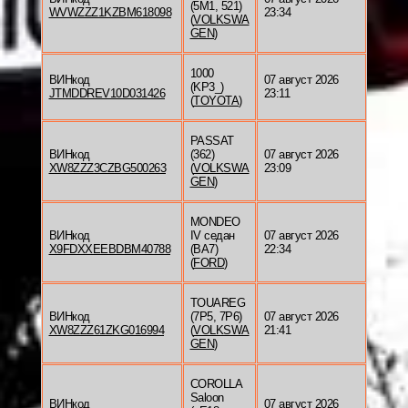
(5M1, 521)
WVWZZZ1KZBM618098
23:34
(
VOLKSWA
GEN
)
1000
ВИНкод
07 август 2026
(KP3_)
JTMDDREV10D031426
23:11
(
TOYOTA
)
PASSAT
ВИНкод
(362)
07 август 2026
XW8ZZZ3CZBG500263
(
VOLKSWA
23:09
GEN
)
MONDEO
ВИНкод
IV седан
07 август 2026
X9FDXXEEBDBM40788
(BA7)
22:34
(
FORD
)
TOUAREG
ВИНкод
(7P5, 7P6)
07 август 2026
XW8ZZZ61ZKG016994
(
VOLKSWA
21:41
GEN
)
COROLLA
Saloon
ВИНкод
07 август 2026