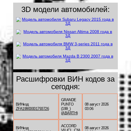
3D модели автомобилей:
Расшифровки ВИН кодов за
сегодня:
GRANDE
ВИНкод
PUNTO
08 август 2026
ZFA19900001793726
(199_)
03:06
(
ABARTH
)
ACCORD
ВИНкод
08 август 2026
VII (CL, CN)