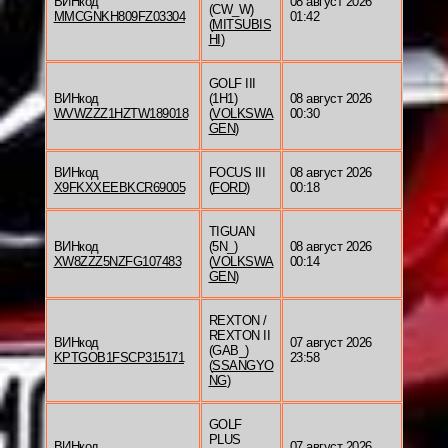
ВИНкод
08 август 2026
(CW_W)
MMCGNKH809FZ03304
01:42
(
MITSUBIS
HI
)
GOLF III
ВИНкод
(1H1)
08 август 2026
WVWZZZ1HZTW189018
(
VOLKSWA
00:30
GEN
)
ВИНкод
FOCUS III
08 август 2026
X9FKXXEEBKCR69005
(
FORD
)
00:18
TIGUAN
ВИНкод
(5N_)
08 август 2026
XW8ZZZ5NZFG107483
(
VOLKSWA
00:14
GEN
)
REXTON /
REXTON II
ВИНкод
07 август 2026
(GAB_)
KPTGOB1FSCP315171
23:58
(
SSANGYO
NG
)
GOLF
PLUS
ВИНкод
07 август 2026