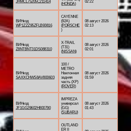
JHMCL75205C211414
02:22
(
HONDA
)
CAYENNE
ВИНкод
(92A)
08 август 2026
WP1ZZZ95ZFLB93816
(
PORSCHE
02:13
)
X-TRAIL
ВИНкод
08 август 2026
(T31)
Z8NTBNT31DS088310
02:01
(
NISSAN
)
100 /
METRO
ВИНкод
Наклонная
08 август 2026
SAXXCHWS8AV800603
задняя
01:59
часть (XP)
(
ROVER
)
IMPREZA
ВИНкод
универсал
08 август 2026
JF1GG29602H800790
(GG)
01:43
(
SUBARU
)
OUTLAND
ER II