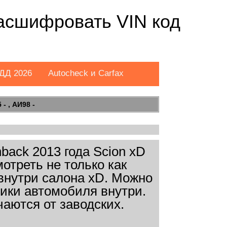
Расшифровать VIN код
ДД 2026
Autocheck и Carfax
- , АИ98 -
ack 2013 года Scion xD
отреть не только как
 внутри салона xD. Можно
лики автомобиля внутри.
чаются от заводских.