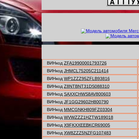
ВИНкод
ZFA19900001793726
ВИНкод
JHMCL75205C211414
ВИНкод
WP1ZZZ95ZFLB93816
ВИНкод
Z8NTBNT31DS088310
ВИНкод
SAXXCHWS8AV800603
ВИНкод
JF1GG29602H800790
ВИНкод
MMCGNKH809FZ03304
ВИНкод
WVWZZZ1HZTW189018
ВИНкод
X9FKXXEEBKCR69005
ВИНкод
XW8ZZZ5NZFG107483