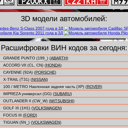
3D модели автомобилей:
Расшифровки ВИН кодов за сегодня:
GRANDE PUNTO (199_) (
ABARTH
)
ACCORD VII (CL, CN) (
HONDA
)
CAYENNE (92A) (
PORSCHE
)
X-TRAIL (T31) (
NISSAN
)
100 / METRO Наклонная задняя часть (XP) (
ROVER
)
IMPREZA универсал (GG) (
SUBARU
)
OUTLANDER II (CW_W) (
MITSUBISHI
)
GOLF III (1H1) (
VOLKSWAGEN
)
FOCUS III (
FORD
)
TIGUAN (5N_) (
VOLKSWAGEN
)