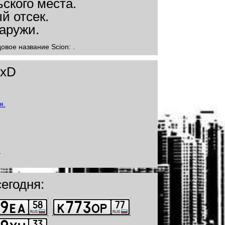
овое название Scion: .
 xD
егодня: