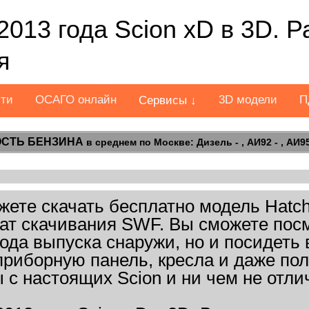
2013 года Scion xD в 3D. 
я
сти
ОСАГО онлайн
3D модели
П
Сервисы ↓
СТЬ БЕНЗИНА
в среднем по Москве: Дизель - , АИ92 - , АИ95 
ете скачать бесплатно модель Hatchb
рмат скачивания SWF. Вы сможете посм
года выпуска снаружи, но и посидеть
приборную панель, кресла и даже по
с настоящих Scion и ни чем не отли