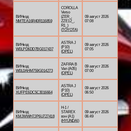
COROLLA
Verso
ВИНкод
(ZER_,
09 август 2026
NMTEA16R40R116859
ZZE12_,
07:08
R1_)
(
TOYOTA
)
ASTRA J
ВИНкод
09 август 2026
(P10)
W0LPD6DD7BG017437
07:05
(
OPEL
)
ZAFIRA B
ВИНкод
09 август 2026
Van (A05)
W0L0AHM759G014273
07:00
(
OPEL
)
ASTRA J
ВИНкод
09 август 2026
(P10)
XUFPE6DC5C3016664
06:50
(
OPEL
)
H-1 /
ВИНкод
STAREX
09 август 2026
KMJWWH7JP6U727418
вэн (A1)
06:49
(
HYUNDAI
)