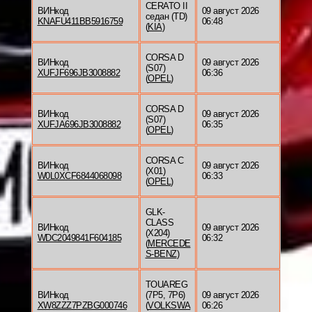
CERATO II
ВИНкод
09 август 2026
седан (TD)
KNAFU411BB5916759
06:48
(
KIA
)
CORSA D
ВИНкод
09 август 2026
(S07)
XUFJF696JB3008882
06:36
(
OPEL
)
CORSA D
ВИНкод
09 август 2026
(S07)
XUFJA696JB3008882
06:35
(
OPEL
)
CORSA C
ВИНкод
09 август 2026
(X01)
W0L0XCF6844068098
06:33
(
OPEL
)
GLK-
CLASS
ВИНкод
09 август 2026
(X204)
WDC2049841F604185
06:32
(
MERCEDE
S-BENZ
)
TOUAREG
ВИНкод
(7P5, 7P6)
09 август 2026
XW8ZZZ7PZBG000746
(
VOLKSWA
06:26