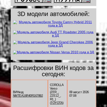
3D модели автомобилей:
Расшифровки ВИН кодов за
сегодня:
COROLLA
Verso
ВИНкод
(ZER_,
09 август 2026
NMTEA16R40R167892
ZZE12_,
07:08
R1_)
(
TOYOTA
)