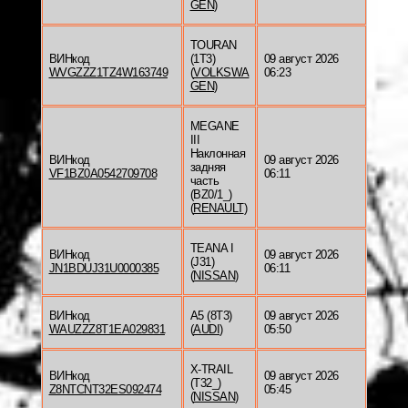
GEN
)
TOURAN
ВИНкод
(1T3)
09 август 2026
WVGZZZ1TZ4W163749
(
VOLKSWA
06:23
GEN
)
MEGANE
III
Наклонная
ВИНкод
09 август 2026
задняя
VF1BZ0A0542709708
06:11
часть
(BZ0/1_)
(
RENAULT
)
TEANA I
ВИНкод
09 август 2026
(J31)
JN1BDUJ31U0000385
06:11
(
NISSAN
)
ВИНкод
A5 (8T3)
09 август 2026
WAUZZZ8T1EA029831
(
AUDI
)
05:50
X-TRAIL
ВИНкод
09 август 2026
(T32_)
Z8NTCNT32ES092474
05:45
(
NISSAN
)