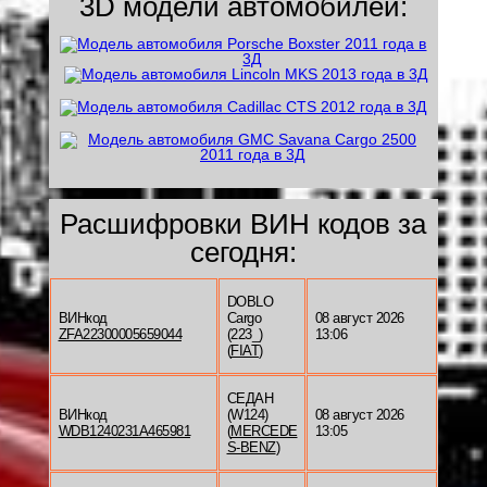
3D модели автомобилей:
Расшифровки ВИН кодов за
сегодня:
DOBLO
ВИНкод
Cargo
08 август 2026
ZFA22300005659044
(223_)
13:06
(
FIAT
)
СЕДАН
ВИНкод
(W124)
08 август 2026
WDB1240231A465981
(
MERCEDE
13:05
S-BENZ
)