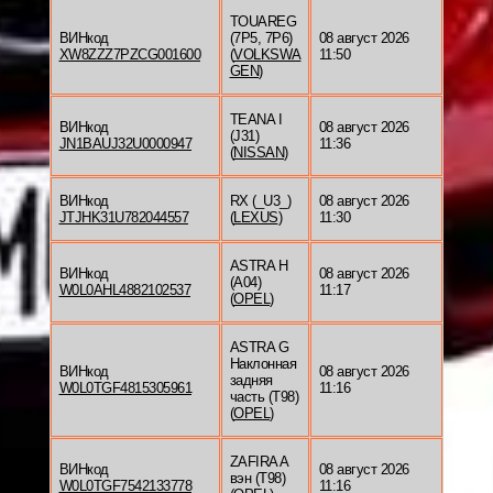
TOUAREG
ВИНкод
(7P5, 7P6)
08 август 2026
XW8ZZZ7PZCG001600
(
VOLKSWA
11:50
GEN
)
TEANA I
ВИНкод
08 август 2026
(J31)
JN1BAUJ32U0000947
11:36
(
NISSAN
)
ВИНкод
RX (_U3_)
08 август 2026
JTJHK31U782044557
(
LEXUS
)
11:30
ASTRA H
ВИНкод
08 август 2026
(A04)
W0L0AHL4882102537
11:17
(
OPEL
)
ASTRA G
Наклонная
ВИНкод
08 август 2026
задняя
W0L0TGF4815305961
11:16
часть (T98)
(
OPEL
)
ZAFIRA A
ВИНкод
08 август 2026
вэн (T98)
W0L0TGF7542133778
11:16