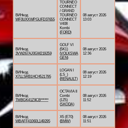
TOURNEO
CONNECT
/ GRAND
ВИНкод
TOURNEO
08 август 2026
WF0UXXWPGUFD37655
CONNECT
13:03
V408
Kombi
(
FORD
)
GOLF VI
ВИНкод
(5K1)
08 август 2026
3VW267AJ0GM219259
(
VOLKSWA
12:36
GEN
)
LOGAN I
ВИНкод
08 август 2026
(LS_)
X7LLSRB1HCH521795
12:19
(
RENAULT
)
OCTAVIA II
ВИНкод
Combi
08 август 2026
TMBGK41Z9CB******
(1Z5)
11:52
(
SKODA
)
ВИНкод
X5 (E70)
08 август 2026
WBAFF41060L149295
(
BMW
)
11:51