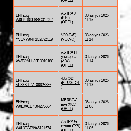
(
OPEL
)
ASTRA J
ВИНкод
08 август 2026
(P10)
W0LPD6DD8BG012294
11:15
(
OPEL
)
ВИНкод
V50 (545)
08 август 2026
YV1MW84F1C2692319
(
VOLVO
)
11:14
ASTRA H
ВИНкод
универсал
08 август 2026
XWFOAHL35B0010180
(A04)
11:14
(
OPEL
)
406 (8B)
ВИНкод
08 август 2026
(
PEUGEOT
VF38BRFVT80623836
11:13
)
MERIVA A
ВИНкод
08 август 2026
вэн (X03)
W0L0XCE7584275534
11:06
(
OPEL
)
ASTRA G
ВИНкод
08 август 2026
седан (T98)
W0L0TGF6945121574
11:06
(
OPEL
)