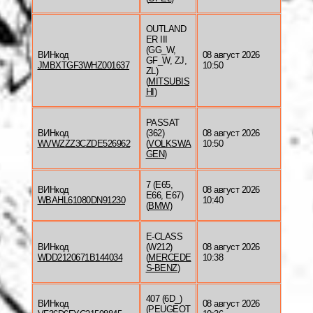
OUTLAND
ER III
(GG_W,
ВИНкод
08 август 2026
GF_W, ZJ,
JMBXTGF3WHZ001637
10:50
ZL)
(
MITSUBIS
HI
)
PASSAT
ВИНкод
(362)
08 август 2026
WVWZZZ3CZDE526962
(
VOLKSWA
10:50
GEN
)
7 (E65,
ВИНкод
08 август 2026
E66, E67)
WBAHL61080DN91230
10:40
(
BMW
)
E-CLASS
ВИНкод
(W212)
08 август 2026
WDD2120671B144034
(
MERCEDE
10:38
S-BENZ
)
407 (6D_)
ВИНкод
08 август 2026
(
PEUGEOT