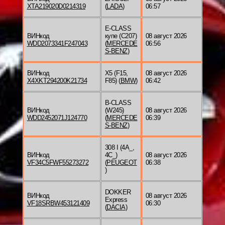
XTA219020D0214319
(
LADA
)
06:57
E-CLASS
ВИНкод
купе (C207)
08 август 2026
WDD2073341F247043
(
MERCEDE
06:56
S-BENZ
)
ВИНкод
X5 (F15,
08 август 2026
X4XKT294200K21734
F85) (
BMW
)
06:42
B-CLASS
ВИНкод
(W245)
08 август 2026
WDD2452071J124770
(
MERCEDE
06:39
S-BENZ
)
308 I (4A_,
ВИНкод
4C_)
08 август 2026
VF34C5FWF55273272
(
PEUGEOT
06:38
)
DOKKER
ВИНкод
08 август 2026
Express
VF18SRBW453121409
06:30
(
DACIA
)