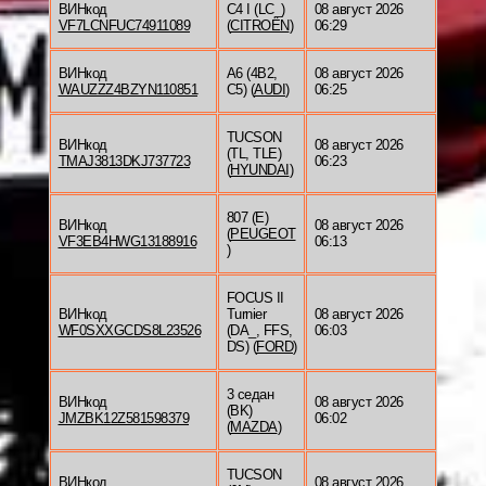
ВИНкод
C4 I (LC_)
08 август 2026
VF7LCNFUC74911089
(
CITROËN
)
06:29
ВИНкод
A6 (4B2,
08 август 2026
WAUZZZ4BZYN110851
C5) (
AUDI
)
06:25
TUCSON
ВИНкод
08 август 2026
(TL, TLE)
TMAJ3813DKJ737723
06:23
(
HYUNDAI
)
807 (E)
ВИНкод
08 август 2026
(
PEUGEOT
VF3EB4HWG13188916
06:13
)
FOCUS II
ВИНкод
Turnier
08 август 2026
WF0SXXGCDS8L23526
(DA_, FFS,
06:03
DS) (
FORD
)
3 седан
ВИНкод
08 август 2026
(BK)
JMZBK12Z581598379
06:02
(
MAZDA
)
TUCSON
ВИНкод
08 август 2026