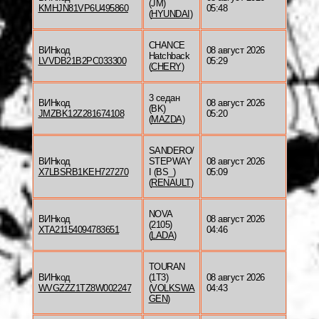
(JM)
KMHJN81VP6U495860
05:48
(
HYUNDAI
)
CHANCE
ВИНкод
08 август 2026
Hatchback
LVVDB21B2PC033300
05:29
(
CHERY
)
3 седан
ВИНкод
08 август 2026
(BK)
JMZBK12Z281674108
05:20
(
MAZDA
)
SANDERO/
ВИНкод
STEPWAY
08 август 2026
X7LBSRB1KEH727270
I (BS_)
05:09
(
RENAULT
)
NOVA
ВИНкод
08 август 2026
(2105)
XTA21154094783651
04:46
(
LADA
)
TOURAN
ВИНкод
(1T3)
08 август 2026
WVGZZZ1TZ8W002247
(
VOLKSWA
04:43
GEN
)