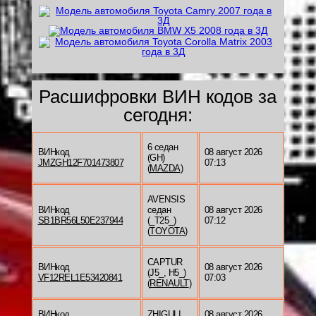
Расшифровки ВИН кодов за
сегодня:
6 седан
ВИНкод
08 август 2026
(GH)
JMZGH12F701473807
07:13
(
MAZDA
)
AVENSIS
ВИНкод
седан
08 август 2026
SB1BR56L50E237944
(_T25_)
07:12
(
TOYOTA
)
CAPTUR
ВИНкод
08 август 2026
(J5_, H5_)
VF12REL1E53420841
07:03
(
RENAULT
)
ВИНкод
ZHIGULI
08 август 2026