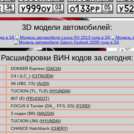
3D модели автомобилей:
Расшифровки ВИН кодов за сегодня:
DOKKER Express (
DACIA
)
C4 I (LC_) (
CITROËN
)
A6 (4B2, C5) (
AUDI
)
TUCSON (TL, TLE) (
HYUNDAI
)
807 (E) (
PEUGEOT
)
FOCUS II Turnier (DA_, FFS, DS) (
FORD
)
3 седан (BK) (
MAZDA
)
TUCSON (JM) (
HYUNDAI
)
CHANCE Hatchback (
CHERY
)