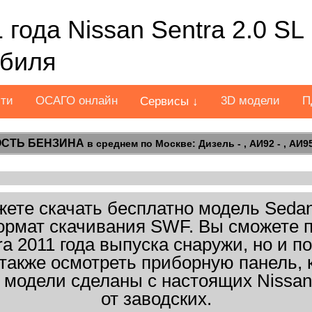
 года Nissan Sentra 2.0 S
обиля
сти
ОСАГО онлайн
3D модели
П
Сервисы ↓
СТЬ БЕНЗИНА
в среднем по Москве: Дизель - , АИ92 - , АИ95 
те скачать бесплатно модель Sedan 
 Формат скачивания SWF. Вы сможете 
ra 2011 года выпуска снаружи, но и п
 также осмотреть приборную панель, 
 модели сделаны с настоящих Nissan
от заводских.