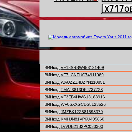
ВИНкод
VF18SRBW453121409
ВИНкод
VF7LCNFUC74911089
ВИНкод
WAUZZZ4BZYN110851
ВИНкод
TMAJ3813DKJ737723
ВИНкод
VF3EB4HWG13188916
ВИНкод
WF0SXXGCDS8L23526
ВИНкод
JMZBK12Z581598379
ВИНкод
KMHJN81VP6U495860
ВИНкод
LVVDB21B2PC033300