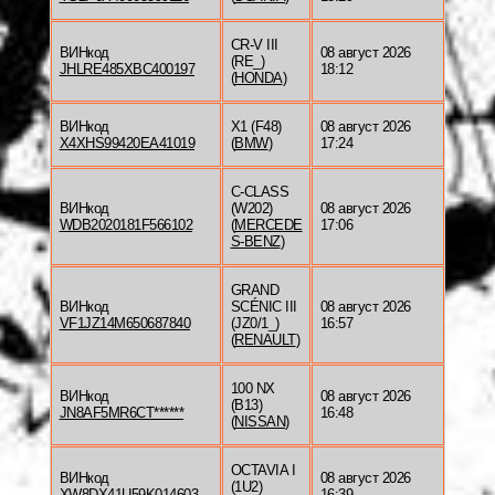
CR-V III
ВИНкод
08 август 2026
(RE_)
JHLRE485XBC400197
18:12
(
HONDA
)
ВИНкод
X1 (F48)
08 август 2026
X4XHS99420EA41019
(
BMW
)
17:24
C-CLASS
ВИНкод
(W202)
08 август 2026
WDB2020181F566102
(
MERCEDE
17:06
S-BENZ
)
GRAND
ВИНкод
SCÉNIC III
08 август 2026
VF1JZ14M650687840
(JZ0/1_)
16:57
(
RENAULT
)
100 NX
ВИНкод
08 август 2026
(B13)
JN8AF5MR6CT******
16:48
(
NISSAN
)
OCTAVIA I
ВИНкод
08 август 2026
(1U2)
XW8DX41U59K014603
16:39