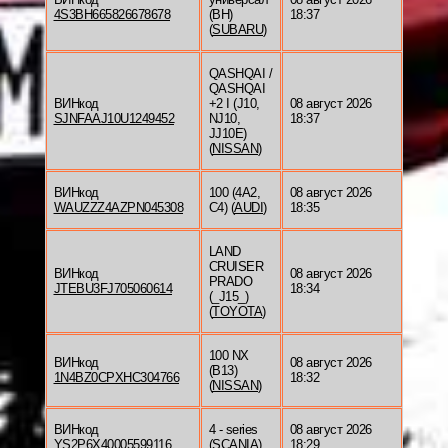
4S3BH665826678678
(BH)
18:37
(
SUBARU
)
QASHQAI /
QASHQAI
ВИНкод
+2 I (J10,
08 август 2026
SJNFAAJ10U1249452
NJ10,
18:37
JJ10E)
(
NISSAN
)
ВИНкод
100 (4A2,
08 август 2026
WAUZZZ4AZPN045308
C4) (
AUDI
)
18:35
LAND
CRUISER
ВИНкод
08 август 2026
PRADO
JTEBU3FJ705060614
18:34
(_J15_)
(
TOYOTA
)
100 NX
ВИНкод
08 август 2026
(B13)
1N4BZ0CPXHC304766
18:32
(
NISSAN
)
ВИНкод
4 - series
08 август 2026
YS2P6X40005599116
(
SCANIA
)
18:29