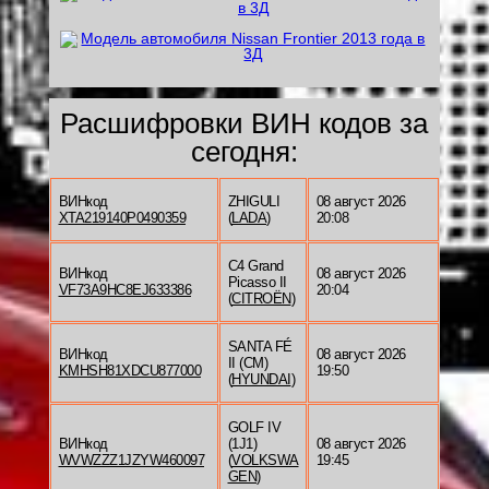
Расшифровки ВИН кодов за
сегодня:
ВИНкод
ZHIGULI
08 август 2026
XTA219140P0490359
(
LADA
)
20:08
C4 Grand
ВИНкод
08 август 2026
Picasso II
VF73A9HC8EJ633386
20:04
(
CITROËN
)
SANTA FÉ
ВИНкод
08 август 2026
II (CM)
KMHSH81XDCU877000
19:50
(
HYUNDAI
)
GOLF IV
ВИНкод
(1J1)
08 август 2026
WVWZZZ1JZYW460097
(
VOLKSWA
19:45
GEN
)