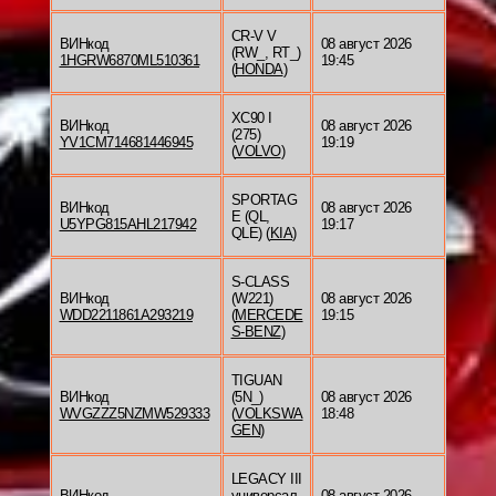
CR-V V
ВИНкод
08 август 2026
(RW_, RT_)
1HGRW6870ML510361
19:45
(
HONDA
)
XC90 I
ВИНкод
08 август 2026
(275)
YV1CM714681446945
19:19
(
VOLVO
)
SPORTAG
ВИНкод
08 август 2026
E (QL,
U5YPG815AHL217942
19:17
QLE) (
KIA
)
S-CLASS
ВИНкод
(W221)
08 август 2026
WDD2211861A293219
(
MERCEDE
19:15
S-BENZ
)
TIGUAN
ВИНкод
(5N_)
08 август 2026
WVGZZZ5NZMW529333
(
VOLKSWA
18:48
GEN
)
LEGACY III
ВИНкод
универсал
08 август 2026