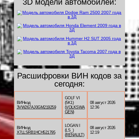
3D модели автомобилей:
Расшифровки ВИН кодов за
сегодня:
GOLF VI
ВИНкод
(5K1)
08 август 2026
3VW267AJ0GM219259
(
VOLKSWA
12:36
GEN
)
LOGAN I
ВИНкод
08 август 2026
(LS_)
X7LLSRB1HCH521795
12:19
(
RENAULT
)