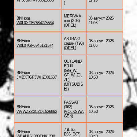
VF38BRFVT80623836
11:13
)
MERIVA A
ВИНкод
08 август 2026
вэн (X03)
W0L0XCE7584275534
11:06
(
OPEL
)
ASTRA G
ВИНкод
08 август 2026
седан (T98)
W0L0TGF6945121574
11:06
(
OPEL
)
OUTLAND
ER III
(GG_W,
ВИНкод
08 август 2026
GF_W, ZJ,
JMBXTGF3WHZ001637
10:50
ZL)
(
MITSUBIS
HI
)
PASSAT
ВИНкод
(362)
08 август 2026
WVWZZZ3CZDE526962
(
VOLKSWA
10:50
GEN
)
7 (E65,
ВИНкод
08 август 2026
E66, E67)
WBAHL61080DN91230
10:40