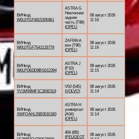
ASTRA G
Наклонная
ВИНкод
08 август 2026
задняя
W0L0TGF4815305961
11:16
часть (T98)
(
OPEL
)
ZAFIRA A
ВИНкод
08 август 2026
вэн (T98)
W0L0TGF7542133778
11:16
(
OPEL
)
ASTRA J
ВИНкод
08 август 2026
(P10)
W0LPD6DD8BG012294
11:15
(
OPEL
)
ВИНкод
V50 (545)
08 август 2026
YV1MW84F1C2692319
(
VOLVO
)
11:14
ASTRA H
ВИНкод
универсал
08 август 2026
XWFOAHL35B0010180
(A04)
11:14
(
OPEL
)
406 (8B)
ВИНкод
08 август 2026
(
PEUGEOT