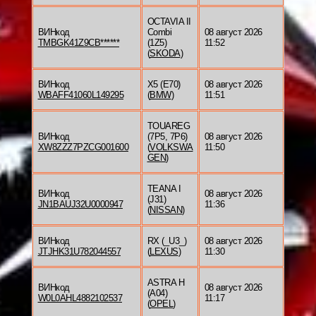
OCTAVIA II
ВИНкод
Combi
08 август 2026
TMBGK41Z9CB******
(1Z5)
11:52
(
SKODA
)
ВИНкод
X5 (E70)
08 август 2026
WBAFF41060L149295
(
BMW
)
11:51
TOUAREG
ВИНкод
(7P5, 7P6)
08 август 2026
XW8ZZZ7PZCG001600
(
VOLKSWA
11:50
GEN
)
TEANA I
ВИНкод
08 август 2026
(J31)
JN1BAUJ32U0000947
11:36
(
NISSAN
)
ВИНкод
RX (_U3_)
08 август 2026
JTJHK31U782044557
(
LEXUS
)
11:30
ASTRA H
ВИНкод
08 август 2026
(A04)
W0L0AHL4882102537
11:17
(
OPEL
)