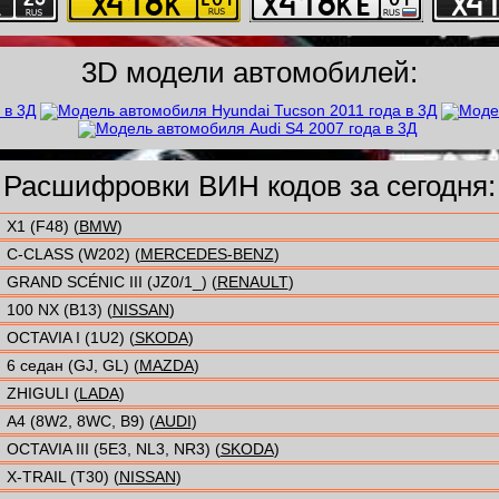
3D модели автомобилей:
Расшифровки ВИН кодов за сегодня:
X1 (F48) (
BMW
)
C-CLASS (W202) (
MERCEDES-BENZ
)
GRAND SCÉNIC III (JZ0/1_) (
RENAULT
)
100 NX (B13) (
NISSAN
)
OCTAVIA I (1U2) (
SKODA
)
6 седан (GJ, GL) (
MAZDA
)
ZHIGULI (
LADA
)
A4 (8W2, 8WC, B9) (
AUDI
)
OCTAVIA III (5E3, NL3, NR3) (
SKODA
)
X-TRAIL (T30) (
NISSAN
)