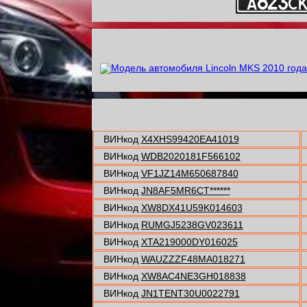
ВИНкод
X4XHS99420EA41019
ВИНкод
WDB2020181F566102
ВИНкод
VF1JZ14M650687840
ВИНкод
JN8AF5MR6CT******
ВИНкод
XW8DX41U59K014603
ВИНкод
RUMGJ5238GV023611
ВИНкод
XTA219000DY016025
ВИНкод
WAUZZZF48MA018271
ВИНкод
XW8AC4NE3GH018838
ВИНкод
JN1TENT30U0022791