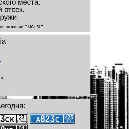
вое название GMC: SLT.
ia
та
егодня: