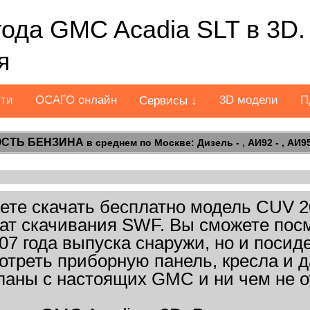
года GMC Acadia SLT в 3D.
я
сти
ОСАГО онлайн
3D модели
П
Сервисы ↓
СТЬ БЕНЗИНА
в среднем по Москве: Дизель - , АИ92 - , АИ95 
те скачать бесплатно модель CUV 2
рмат скачивания SWF. Вы сможете посм
7 года выпуска снаружи, но и посиде
отреть приборную панель, кресла и 
ланы с настоящих GMC и ни чем не о