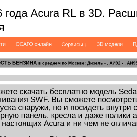
 года Acura RL в 3D. Рас
я
сти
ОСАГО онлайн
3D модели
П
Сервисы ↓
СТЬ БЕНЗИНА
в среднем по Москве: Дизель - , АИ92 - , АИ95 
ете скачать бесплатно модель Sedan 
ачивания SWF. Вы сможете посмотреть
пуска снаружи, но и посидеть внутри 
рную панель, кресла и даже полики 
настоящих Acura и ни чем не отлича