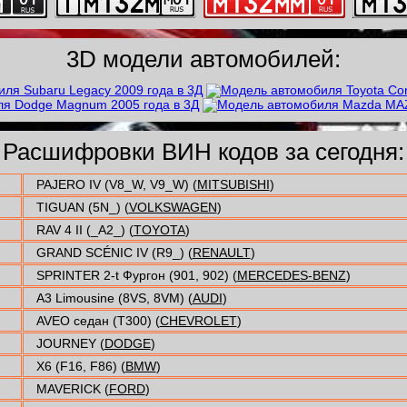
3D модели автомобилей:
Расшифровки ВИН кодов за сегодня:
PAJERO IV (V8_W, V9_W) (
MITSUBISHI
)
TIGUAN (5N_) (
VOLKSWAGEN
)
RAV 4 II (_A2_) (
TOYOTA
)
GRAND SCÉNIC IV (R9_) (
RENAULT
)
SPRINTER 2-t Фургон (901, 902) (
MERCEDES-BENZ
)
A3 Limousine (8VS, 8VM) (
AUDI
)
AVEO седан (T300) (
CHEVROLET
)
JOURNEY (
DODGE
)
X6 (F16, F86) (
BMW
)
MAVERICK (
FORD
)