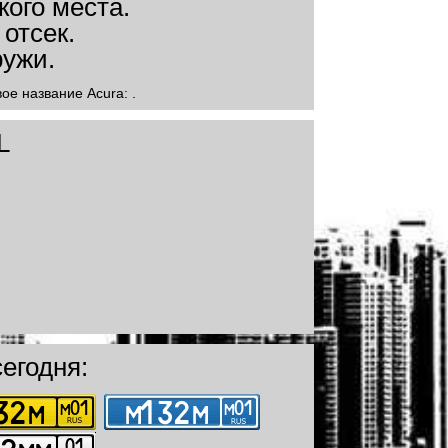
ое название Acura: .
L
егодня: