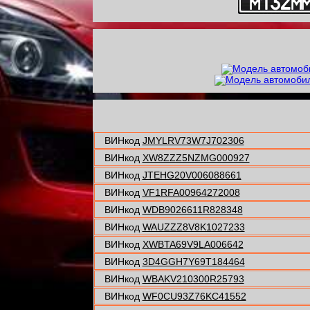
ВИНкод
JMYLRV73W7J702306
ВИНкод
XW8ZZZ5NZMG000927
ВИНкод
JTEHG20V006088661
ВИНкод
VF1RFA00964272008
ВИНкод
WDB9026611R828348
ВИНкод
WAUZZZ8V8K1027233
ВИНкод
XWBTA69V9LA006642
ВИНкод
3D4GGH7Y69T184464
ВИНкод
WBAKV210300R25793
ВИНкод
WF0CU93Z76KC41552