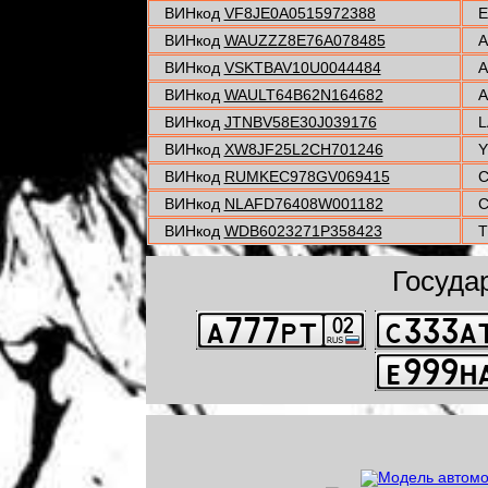
ВИНкод
VF8JE0A0515972388
E
ВИНкод
WAUZZZ8E76A078485
A
ВИНкод
VSKTBAV10U0044484
A
ВИНкод
WAULT64B62N164682
A
ВИНкод
JTNBV58E30J039176
L
ВИНкод
XW8JF25L2CH701246
Y
ВИНкод
RUMKEC978GV069415
C
ВИНкод
NLAFD76408W001182
C
ВИНкод
WDB6023271P358423
T
Госуда