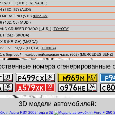
SPACE III (JE0_) (
RENAULT
)
4 (8EC, B7) (
AUDI
)
LMERA TINO (V10) (
NISSAN
)
6 (4B2, C5) (
AUDI
)
AND CRUISER PRADO (_J15_) (
TOYOTA
)
ETI (5L) (
SKODA
)
X-5 (KE, GH) (
MAZDA
)
IVIC VIII седан (FD, FA) (
HONDA
)
1 c бортовой платформой/ходовая часть (602) (
MERCEDES-BENZ
)
рственные номера сгенерированные с
3D модели автомобилей: