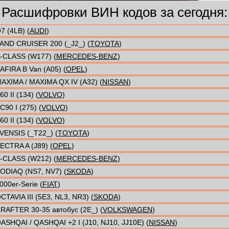
Расшифровки ВИН кодов за сегодня:
7 (4LB) (
AUDI
)
AND CRUISER 200 (_J2_) (
TOYOTA
)
-CLASS (W177) (
MERCEDES-BENZ
)
AFIRA B Van (A05) (
OPEL
)
AXIMA / MAXIMA QX IV (A32) (
NISSAN
)
60 II (134) (
VOLVO
)
C90 I (275) (
VOLVO
)
60 II (134) (
VOLVO
)
VENSIS (_T22_) (
TOYOTA
)
ECTRA A (J89) (
OPEL
)
-CLASS (W212) (
MERCEDES-BENZ
)
ODIAQ (NS7, NV7) (
SKODA
)
000er-Serie (
FIAT
)
CTAVIA III (5E3, NL3, NR3) (
SKODA
)
RAFTER 30-35 автобус (2E_) (
VOLKSWAGEN
)
ASHQAI / QASHQAI +2 I (J10, NJ10, JJ10E) (
NISSAN
)