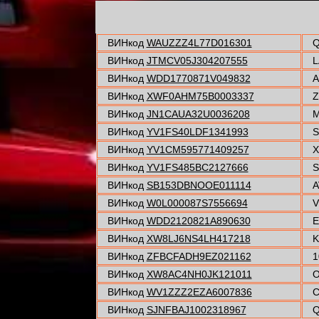
ВИНкод
WAUZZZ4L77D016301
Q
ВИНкод
JTMCV05J304207555
L
ВИНкод
WDD1770871V049832
A
ВИНкод
XWF0AHM75B0003337
Z
ВИНкод
JN1CAUA32U0036208
M
ВИНкод
YV1FS40LDF1341993
S
ВИНкод
YV1CM595771409257
X
ВИНкод
YV1FS485BC2127666
S
ВИНкод
SB153DBNOOE011114
A
ВИНкод
W0L000087S7556694
V
ВИНкод
WDD2120821A890630
E
ВИНкод
XW8LJ6NS4LH417218
K
ВИНкод
ZFBCFADH9EZ021162
1
ВИНкод
XW8AC4NH0JK121011
O
ВИНкод
WV1ZZZ2EZA6007836
C
ВИНкод
SJNFBAJ1002318967
Q