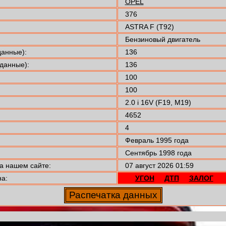
OPEL
376
ASTRA F (T92)
Бензиновый двигатель
анные):
136
данные):
136
100
100
2.0 i 16V (F19, M19)
4652
4
Февраль 1995 года
Сентябрь 1998 года
а нашем сайте:
07 август 2026 01:59
а:
УГОН
ДТП
ЗАЛОГ