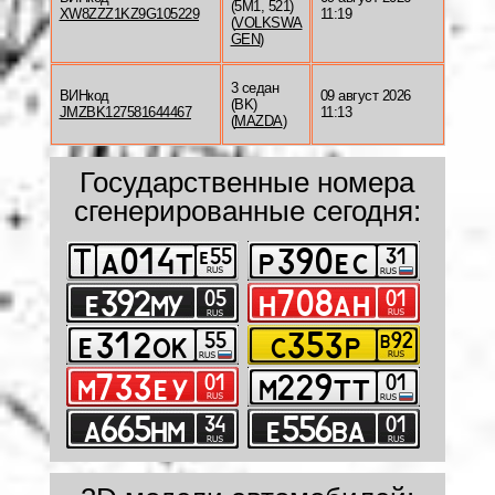
(5M1, 521)
XW8ZZZ1KZ9G105229
11:19
(
VOLKSWA
GEN
)
3 седан
ВИНкод
09 август 2026
(BK)
JMZBK127581644467
11:13
(
MAZDA
)
Государственные номера
сгенерированные сегодня: