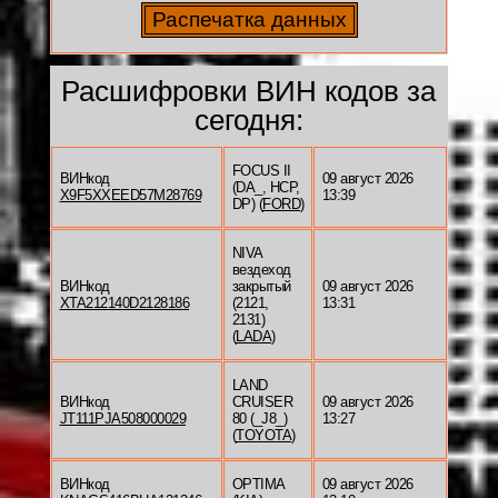
Расшифровки ВИН кодов за
сегодня:
FOCUS II
ВИНкод
09 август 2026
(DA_, HCP,
X9F5XXEED57M28769
13:39
DP) (
FORD
)
NIVA
вездеход
ВИНкод
закрытый
09 август 2026
XTA212140D2128186
(2121,
13:31
2131)
(
LADA
)
LAND
ВИНкод
CRUISER
09 август 2026
JT111PJA508000029
80 (_J8_)
13:27
(
TOYOTA
)
ВИНкод
OPTIMA
09 август 2026