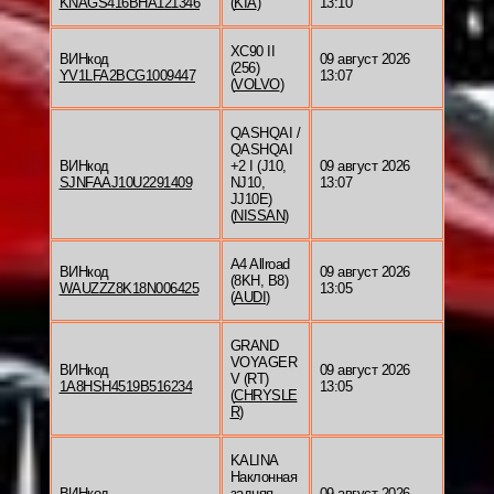
KNAGS416BHA121346
(
KIA
)
13:10
XC90 II
ВИНкод
09 август 2026
(256)
YV1LFA2BCG1009447
13:07
(
VOLVO
)
QASHQAI /
QASHQAI
ВИНкод
+2 I (J10,
09 август 2026
SJNFAAJ10U2291409
NJ10,
13:07
JJ10E)
(
NISSAN
)
A4 Allroad
ВИНкод
09 август 2026
(8KH, B8)
WAUZZZ8K18N006425
13:05
(
AUDI
)
GRAND
VOYAGER
ВИНкод
09 август 2026
V (RT)
1A8HSH4519B516234
13:05
(
CHRYSLE
R
)
KALINA
Наклонная
ВИНкод
задняя
09 август 2026