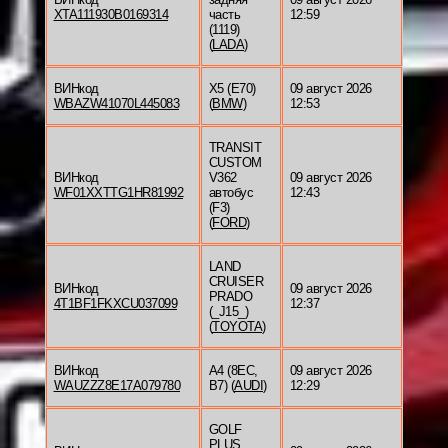
XTA111930B0169314
часть
12:59
(1119)
(
LADA
)
ВИНкод
X5 (E70)
09 август 2026
WBAZW41070L445083
(
BMW
)
12:53
TRANSIT
CUSTOM
ВИНкод
V362
09 август 2026
WF01XXTTG1HR81992
автобус
12:43
(F3)
(
FORD
)
LAND
CRUISER
ВИНкод
09 август 2026
PRADO
4T1BF1FKXCU037099
12:37
(_J15_)
(
TOYOTA
)
ВИНкод
A4 (8EC,
09 август 2026
WAUZZZ8E17A079780
B7) (
AUDI
)
12:29
GOLF
PLUS