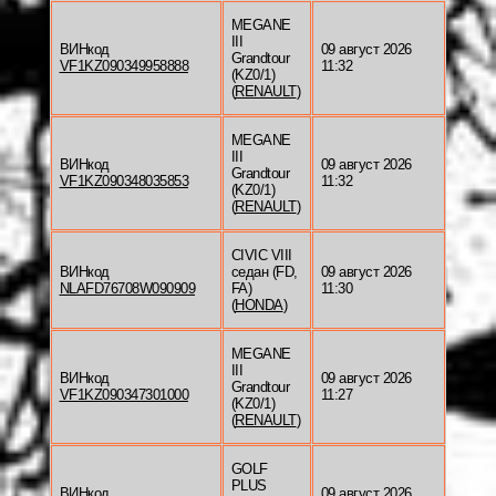
MEGANE
III
ВИНкод
09 август 2026
Grandtour
VF1KZ090349958888
11:32
(KZ0/1)
(
RENAULT
)
MEGANE
III
ВИНкод
09 август 2026
Grandtour
VF1KZ090348035853
11:32
(KZ0/1)
(
RENAULT
)
CIVIC VIII
ВИНкод
седан (FD,
09 август 2026
NLAFD76708W090909
FA)
11:30
(
HONDA
)
MEGANE
III
ВИНкод
09 август 2026
Grandtour
VF1KZ090347301000
11:27
(KZ0/1)
(
RENAULT
)
GOLF
PLUS
ВИНкод
09 август 2026