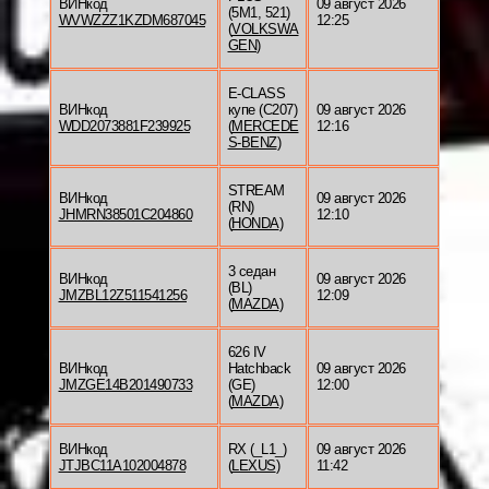
ВИНкод
09 август 2026
(5M1, 521)
WVWZZZ1KZDM687045
12:25
(
VOLKSWA
GEN
)
E-CLASS
ВИНкод
купе (C207)
09 август 2026
WDD2073881F239925
(
MERCEDE
12:16
S-BENZ
)
STREAM
ВИНкод
09 август 2026
(RN)
JHMRN38501C204860
12:10
(
HONDA
)
3 седан
ВИНкод
09 август 2026
(BL)
JMZBL12Z511541256
12:09
(
MAZDA
)
626 IV
ВИНкод
Hatchback
09 август 2026
JMZGE14B201490733
(GE)
12:00
(
MAZDA
)
ВИНкод
RX (_L1_)
09 август 2026
JTJBC11A102004878
(
LEXUS
)
11:42