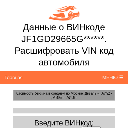
Данные о ВИНкоде
JF1GD29665G******.
Расшифровать VIN код
автомобиля
Главная
МЕНЮ ☰
Стоимость бензина
в среднем по Москве: Дизель - , АИ92 -
, АИ95 - , АИ98 -
Введите ВИНкод: